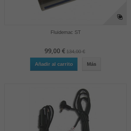
Fluidemac ST
99,00 €
134,00 €
Añadir al carrito
Más