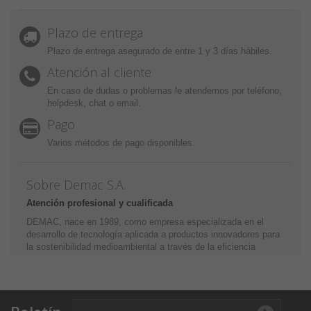
Plazo de entrega
Plazo de entrega asegurado de entre 1 y 3 días hábiles.
Atención al cliente
En caso de dudas o problemas le atendemos por teléfono,
helpdesk, chat o email.
Pago
Varios métodos de pago disponibles.
Sobre Demac S.A.
Atención profesional y cualificada
DEMAC, nace en 1989, como empresa especializada en el
desarrollo de tecnología aplicada a productos innovadores para
la sostenibilidad medioambiental a través de la eficiencia
energética y la optimización y mejora de los motores de
combustión. Miles de clientes satisfechos nos avalan, confíe
en DEMAC y sea usted uno de ellos.