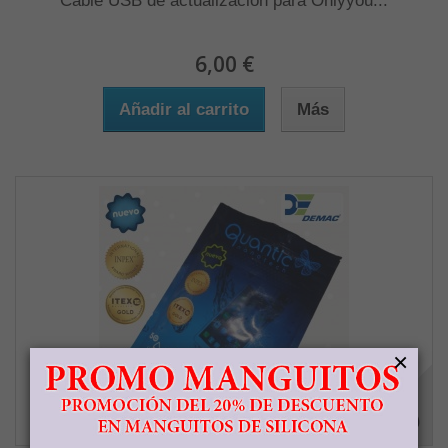
Cable USB de actualización para Onlyyou...
6,00 €
Añadir al carrito
Más
×