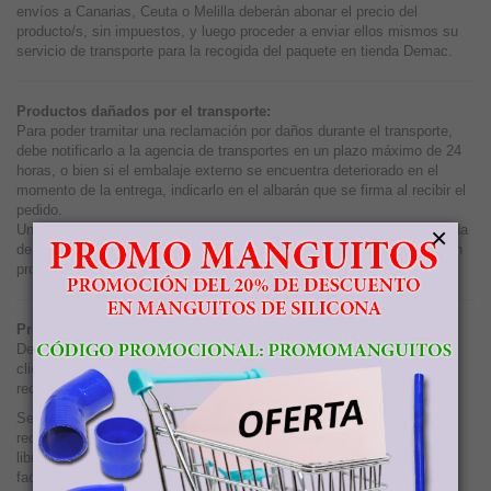
envíos a Canarias, Ceuta o Melilla deberán abonar el precio del
producto/s, sin impuestos, y luego proceder a enviar ellos mismos su
servicio de transporte para la recogida del paquete en tienda Demac.
Productos dañados por el transporte:
Para poder tramitar una reclamación por daños durante el transporte,
debe notificarlo a la agencia de transportes en un plazo máximo de 24
horas, o bien si el embalaje externo se encuentra deteriorado en el
momento de la entrega, indicarlo en el albarán que se firma al recibir el
pedido.
×
Una vez realizada la reclamación, Demac se hace cargo de la recogida
del producto defectuoso y una vez recibido, se procede al envío de un
producto en perfecto estado sin ningún coste para el cliente.
Producto defectuoso:
Demac se hace cargo de todos los gastos derivados de la entrega al
cliente de un producto defectuoso, siempre que el cliente realice la
reclamación dentro de las 7 días siguientes a la fecha de factura.
Se le indicará al cliente que deje preparado el producto para su
recogida, embalándolo de forma que nos llegue en perfecto estado y
libre de etiquetas y cintas adhesivas y con la dirección que le
facilitemos indicada en el exterior del embalaje.