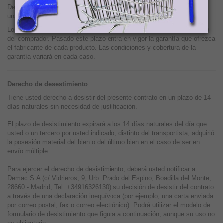
Demac dará orden a un transportista de pasar a recoger el producto y
una vez recibido el producto se procederá al envío del nuevo.
Los gastos de devoluciones por confusión del cliente correrán a cargo
del comprador. Pasado este plazo entra en vigor la garantía que ofrezca
el fabricante de cada producto. Las condiciones y cobertura de la
garantía variará en cada caso.
Derecho de desestimiento
Tiene usted derecho a desistir del presente contrato en un plazo de 14
días naturales sin necesidad de justificación.
El plazo de desistimiento expirará a los 14 días naturales del día que
usted o un tercero por usted indicado, distinto del transportista, adquirió
la posesión material del bien o del último bien en el caso de ser en
envío múltiple.
Para ejercer el derecho de desistimiento, deberá usted notificar a
Demac S.A (c/ Vidrieros, 9, Urb. Prado del Espino, Boadilla del Monte,
28660 - Madrid, Tel: +34916326130) su decisión de desistir del contrato
a través de una declaración inequívoca (por ejemplo, una carta enviada
por correo postal, fax o correo electrónico). Podrá utilizar el modelo de
formulario de desistimiento que figura a continuación, aunque su uso no
es obligatorio.