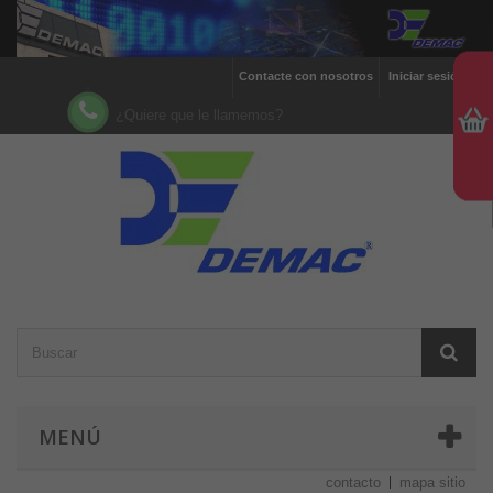
Contacte con nosotros
Iniciar sesión
¿Quiere que le llamemos?
MENÚ
contacto
mapa sitio