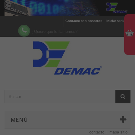
Contacte con nosotros
Iniciar sesión
¿Quiere que le llamemos?
MENÚ
contacto
mapa sitio