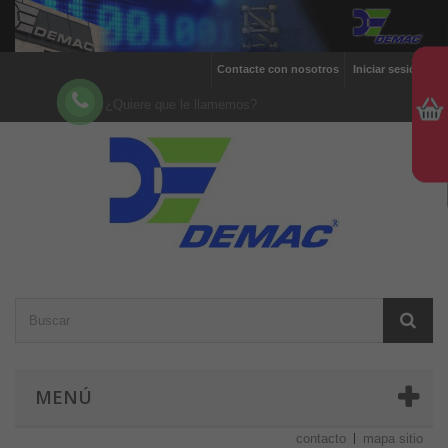
Contacte con nosotros
Iniciar sesión
¿Quiere que le llamemos?
MENÚ
contacto
mapa sitio