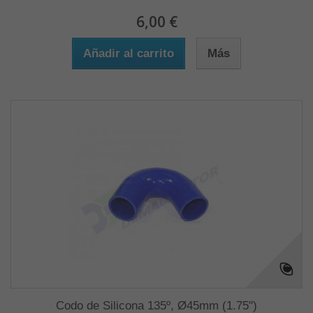
6,00 €
Añadir al carrito
Más
Codo de Silicona 135º, Ø45mm (1.75")