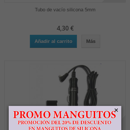
Tubo de vacío silicona 5mm
4,30 €
Añadir al carrito
Más
×