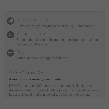
Plazo de entrega
Plazo de entrega asegurado de entre 1 y 3 días hábiles.
Atención al cliente
En caso de dudas o problemas le atendemos por teléfono,
helpdesk, chat o email.
Pago
Varios métodos de pago disponibles.
Sobre Demac S.A.
Atención profesional y cualificada
DEMAC, nace en 1989, como empresa especializada en el
desarrollo de tecnología aplicada a productos innovadores para
la sostenibilidad medioambiental a través de la eficiencia
energética y la optimización y mejora de los motores de
combustión. Miles de clientes satisfechos nos avalan, confíe
en DEMAC y sea usted uno de ellos.