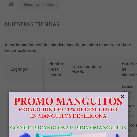
Nuestras tiendas
NUESTRAS TIENDAS
A continuación verá la lista detallada de nuestras tiendas, no dude
en contactarnos:
Nombre
Horario
Dirección de la
Logotipo
de la
de
tienda
tienda
atenció
Lunes :
8:00-
×
15:00h
Martes:
8:00-
15:00h
c/ Vidrieros, 9
(Parque
Empresarial Prado del
Miércol
Espino)
28660
Boadilla
8:00-
del Monte (Madrid -
15:00h