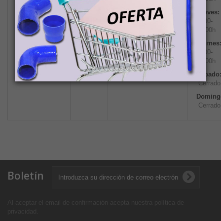
Tienda
España),
Jueves:
Demac
8:00-
S.A.
Teléfono: +34 916 32
15:00h
61 30
Fax: +34 916 33 06 66
Viernes
Email:
8:00-
info@demacmotor.com
15:00h
Sábado
Cerrado
Doming
Cerrado
Boletín
Al aceptar el email de confirmación acepta nuestra política de
privacidad
.