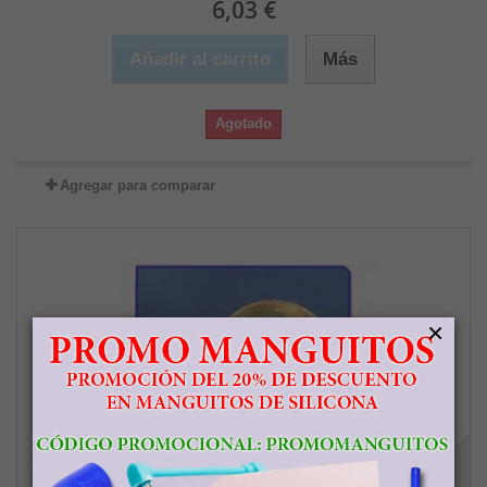
6,03 €
Añadir al carrito
Más
Agotado
Agregar para comparar
×