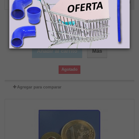
Imán de neodimio Ref. A03 Anillo D15D6x6mm...
6,93 €
Añadir al carrito
Más
Agotado
Agregar para comparar