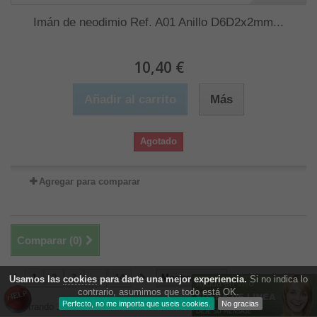
Imán de neodimio Ref. A01 Anillo D6D2x2mm...
10,40 €
Añadir al carrito
Más
Agotado
Agregar para comparar
Comparar (
0
)
1
2
3
...
14
Mostrar todos
Usamos las
cookies
para darte una mejor experiencia.
Si no indica lo
contrario, asumimos que todo está OK.
Perfecto, no me importa que useis cookies.
No gracias
Mostrando 1 - 24 de 328 items