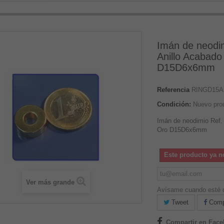
Imán de neodi
Anillo Acabado
D15D6x6mm
Referencia
RINGD15A
Condición:
Nuevo pro
Imán de neodimio Ref.
Oro D15D6x6mm
Este producto ya n
Ver más grande
Avísame cuando esté d
Tweet
Compa
Compartir en Fac