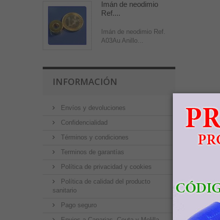
Imán de neodimio
Ref....
Imán de neodimio Ref.
A03Au Anillo...
INFORMACIÓN
Envíos y devoluciones
Confidencialidad
Términos y condiciones
Terminos de garantías
Política de privacidad y cookies
Política de calidad del producto
sanitario
Pago seguro
Envios a Canarias, Ceuta y Melilla