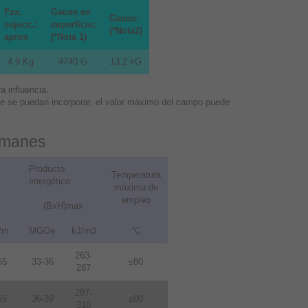
Fza.
Gauss en
Gauss:
sujecc.:
superficie:
(*Nota2)
aprox
(*Nota 1)
4.9 Kg
4740 G
13.2 kG
 influencia.
que se puedan incorporar, el valor máximo del campo puede
 imanes
Producto
Temperatura
energético
máxima de
empleo
(BxH)max
/m
MGOe
kJ/m3
°C
263-
55
33-36
≤80
287
287-
55
36-39
≤80
310