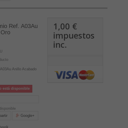
1,00 €
mio Ref. A03Au
 Oro
impuestos
inc.
U
ducto
 A03Au Anillo Acabado
o está disponible
isponible
rtir
Google+
ebook