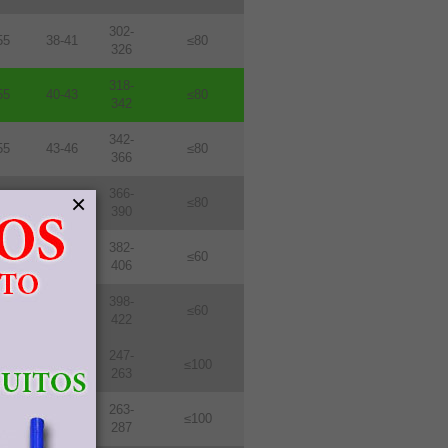
302-
55
38-41
≤80
326
318-
55
40-43
≤80
342
342-
55
43-46
≤80
366
366-
×
55
46-49
≤80
390
382-
76
48-51
≤60
406
398-
76
50-53
≤60
422
247-
114
31-33
≤100
263
263-
114
33-36
≤100
287