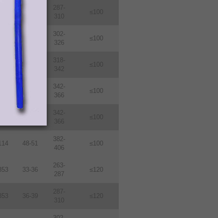
287-
114
36-39
≤100
310
302-
114
38-410
≤100
326
318-
114
40-43
≤100
342
342-
114
43-46
≤100
366
342-
114
46-49
≤100
366
382-
114
48-51
≤100
406
263-
353
33-36
≤120
287
287-
353
36-39
≤120
310
302-