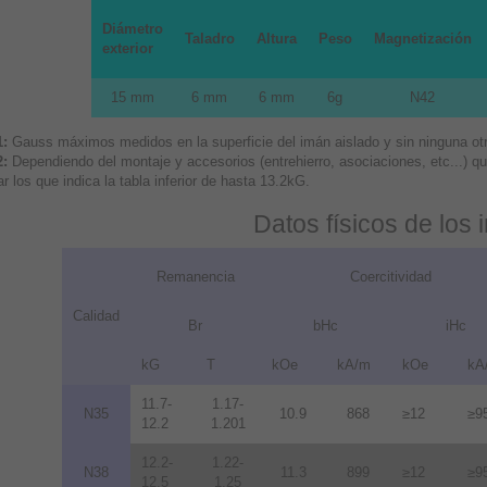
Diámetro
Taladro
Altura
Peso
Magnetización
exterior
15 mm
6 mm
6 mm
6g
N42
1:
Gauss máximos medidos en la superficie del imán aislado y sin ninguna otra
2:
Dependiendo del montaje y accesorios (entrehierro, asociaciones, etc...) 
r los que indica la tabla inferior de hasta 13.2kG.
Datos físicos de los
Remanencia
Coercitividad
Calidad
Br
bHc
iHc
kG
T
kOe
kA/m
kOe
kA
11.7-
1.17-
N35
10.9
868
≥12
≥9
12.2
1.201
12.2-
1.22-
N38
11.3
899
≥12
≥9
12.5
1.25