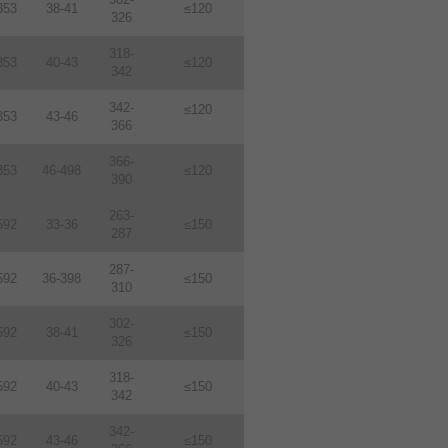
353
38-41
≤120
326
318-
353
40-43
≤120
342
342-
≤120
353
43-46
366
366-
353
46-498
≤120
390
263-
592
33-36
≤150
287
287-
592
36-398
≤150
310
302-
592
38-41
≤150
326
318-
592
40-43
≤150
342
342-
592
43-46
≤150