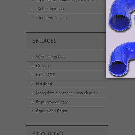
Sobre nosotros
Nuestras tiendas
ENLACES
Web corporativa
Onlyyou
Lince GPS
HelpDesk
Manguitos silicona y tubos aluminio
Reprogramaciones
Comunidad Radar
ETIQUETAS