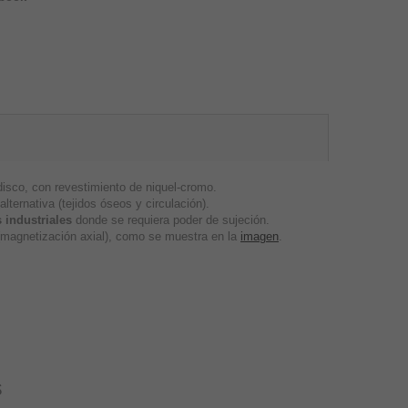
sco, con revestimiento de niquel-cromo.
lternativa (tejidos óseos y circulación).
 industriales
donde se requiera poder de sujeción.
s (magnetización axial), como se muestra en la
imagen
.
s