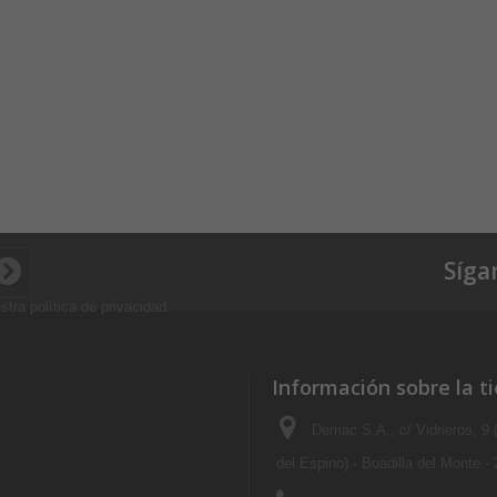
Síga
stra política de privacidad
.
Información sobre la t
Demac S.A., c/ Vidrieros, 9
del Espino) - Boadilla del Monte -