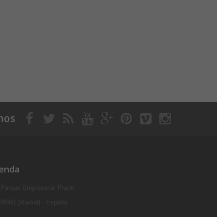
nos
ienda
 (Parque Empresarial Prado
 28660 (Madrid) - España