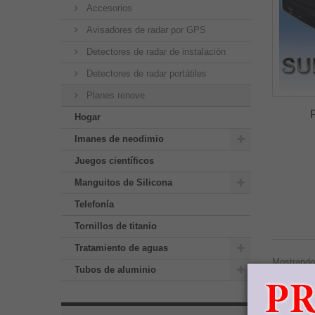
Accesorios
Avisadores de radar por GPS
Detectores de radar de instalación
Detectores de radar portátiles
Planes renove
Hogar
Imanes de neodimio
Juegos científicos
Manguitos de Silicona
Telefonía
Tornillos de titanio
Tratamiento de aguas
Mostrando 
Tubos de aluminio