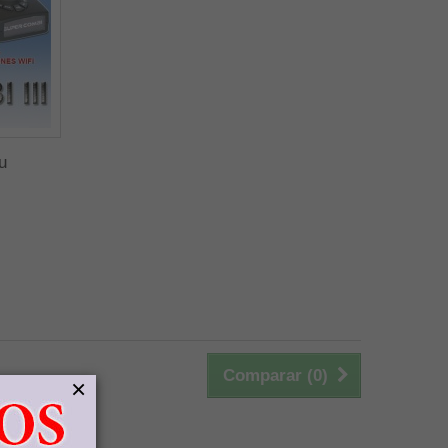
u
Comparar (
0
)
×