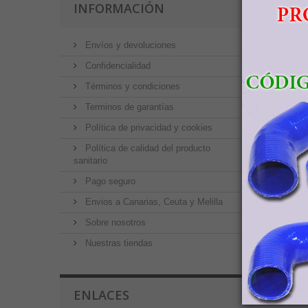
INFORMACIÓN
Envíos y devoluciones
Confidencialidad
Términos y condiciones
Terminos de garantías
Política de privacidad y cookies
Política de calidad del producto
sanitario
Pago seguro
Envios a Canarias, Ceuta y Melilla
Sobre nosotros
Nuestras tiendas
ENLACES