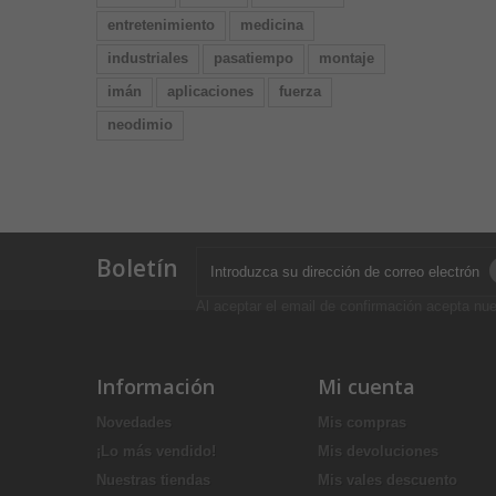
entretenimiento
medicina
industriales
pasatiempo
montaje
imán
aplicaciones
fuerza
neodimio
Boletín
Al aceptar el email de confirmación acepta nue
Información
Mi cuenta
Novedades
Mis compras
¡Lo más vendido!
Mis devoluciones
Nuestras tiendas
Mis vales descuento