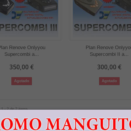
Plan Renove Onlyyou
Plan Renove Onlyyo
Supercombi a...
Supercombi II a...
350,00 €
300,00 €
Agotado
Agotado
1 - 2 de 2 items