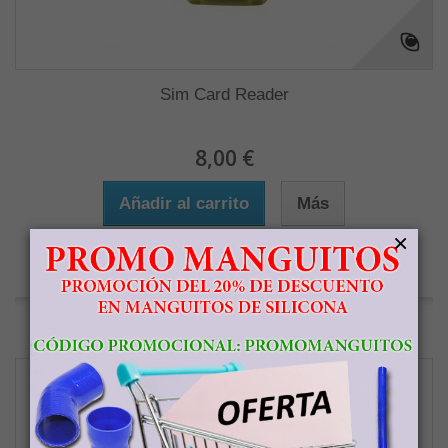
Sim Card Reader
8,00 €
Añadir al carrito
Más
×
En stock
Agregar para comparar