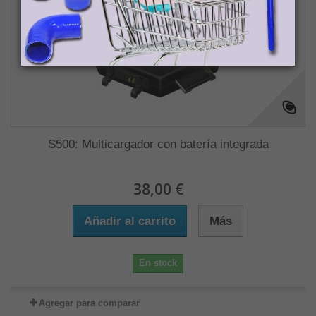
S500: Multicargador con batería integrada
38,00 €
Añadir al carrito
Más
En stock
Agregar para comparar