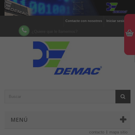
Contacte con nosotros
Iniciar sesión
¿Quiere que le llamemos?
MENÚ
contacto
mapa sitio