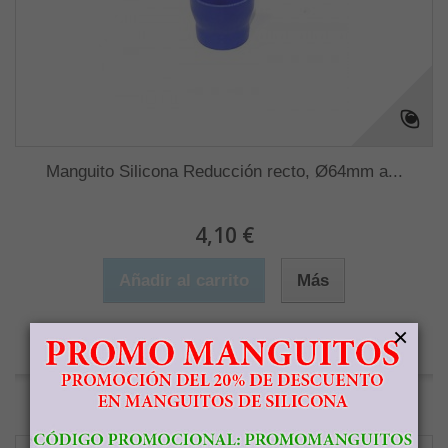
Manguito Silicona Reducción recto, Ø64mm a...
4,10 €
Añadir al carrito
Más
×
Agotado
Agregar para comparar