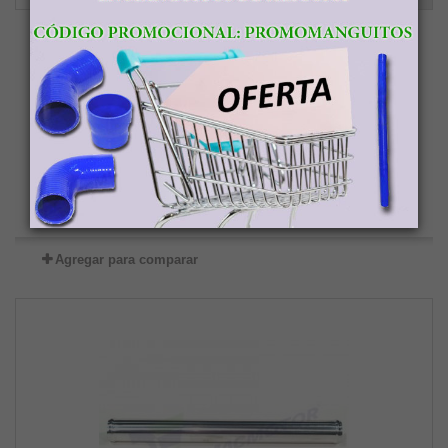
Tubo de Aluminio recto, 76mm diámetro (3")...
7,89 €
Añadir al carrito
Más
Agotado
Agregar para comparar