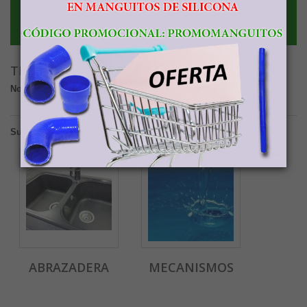
Tratamiento de aguas
Sistemas de descalcificación de agua.
TRATAMIENTO DE AGUAS
No hay productos en esta categoría.
Subcategorías
ABRAZADERA
MECANISMOS