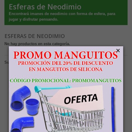
Esferas de Neodimio
Encontrará imanes de neodimio con forma de esfera, para
jugar y disfrutar pensando.
ESFERAS DE NEODIMIO
No hay productos en esta categoría.
×
Subcategorías
UNIDADES
PACK 10
SUELTAS