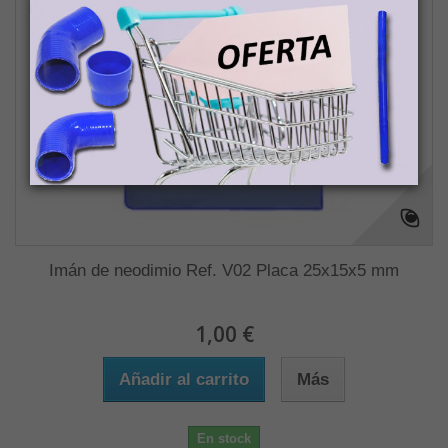
Imán de neodimio Ref. V02 Placa 25x15x5 mm
1,00 €
Añadir al carrito
Más
En stock