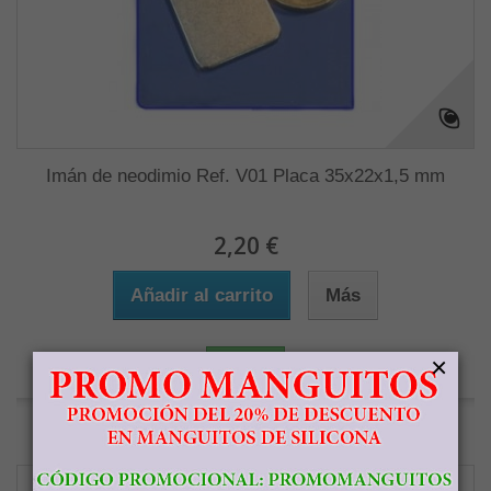
Imán de neodimio Ref. V01 Placa 35x22x1,5 mm
2,20 €
Añadir al carrito
Más
×
En stock
Agregar para comparar