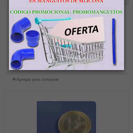
Imán de neodimio Ref. E03Au Esfera Acabado...
42,50 €
Añadir al carrito
Más
En stock
Agregar para comparar