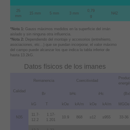
25
0,79
15 mm
5 mm
3 mm
N42
mm
g
*Nota 1:
Gauss máximos medidos en la superficie del imán
aislado y sin ninguna otra influencia.
*Nota 2:
Dependiendo del montaje y accesorios (entrehierro,
asociaciones, etc...) que se puedan incorporar, el valor máximo
del campo puede alcanzar los que indica la tabla inferior de
hasta 13.2kG.
Datos físicos de los imanes
Produc
Remanencia
Coercitividad
energé
Calidad
Br
bHc
iHc
(Bx
kG
T
kOe
kA/m
kOe
kA/m
MGOe
11.7-
1.17-
N35
10.9
868
≥12
≥955
33-36
12.2
1.201