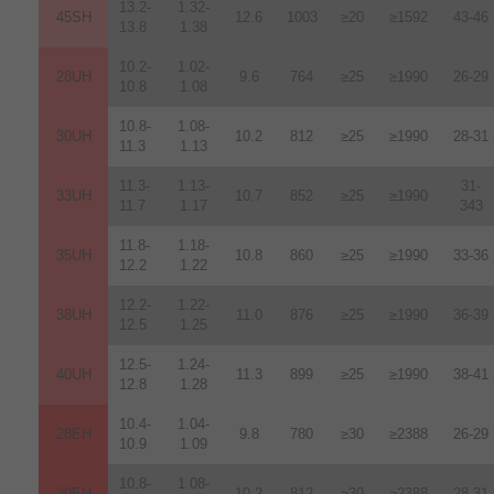
13.2-
1.32-
45SH
12.6
1003
≥20
≥1592
43-46
13.8
1.38
10.2-
1.02-
28UH
9.6
764
≥25
≥1990
26-29
10.8
1.08
10.8-
1.08-
30UH
10.2
812
≥25
≥1990
28-31
11.3
1.13
11.3-
1.13-
31-
33UH
10.7
852
≥25
≥1990
11.7
1.17
343
11.8-
1.18-
35UH
10.8
860
≥25
≥1990
33-36
12.2
1.22
12.2-
1.22-
38UH
11.0
876
≥25
≥1990
36-39
12.5
1.25
12.5-
1.24-
40UH
11.3
899
≥25
≥1990
38-41
12.8
1.28
10.4-
1.04-
28EH
9.8
780
≥30
≥2388
26-29
10.9
1.09
10.8-
1.08-
30EH
10.2
812
≥30
≥2388
28-31