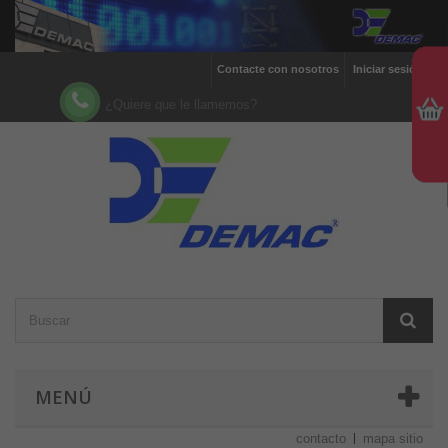
Contacte con nosotros
Iniciar sesión
¿Quiere que le llamemos?
MENÚ
contacto
mapa sitio