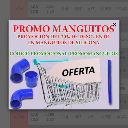
12.5-
1.25-
40H
11.6
923
≥17
≥1353
38-41
12.8
1.28
12.8-
1.28-
×
42H
12
.
0
955
≥17
≥1353
40-43
13.2
1.32
13.2-
1.32-
45H
12.1
963
≥17
≥1353
43-46
13.6
1.36
13.7-
1.37-
46-
48H
12.5
995
≥17
≥1353
14.3
1.43
498
11.7-
1.17-
35SH
11.0
876
≥20
≥1592
33-36
12.2
1.22
12.2-
1.22-
36-
38SH
11.4
907
≥20
≥1592
12.5
1.25
398
12.5-
1.24-
40SH
11.8
939
≥20
≥1592
38-41
12.8
1.28
12.8-
1.289-
42SH
12.4
987
≥20
≥1592
40-43
13.2
1.32