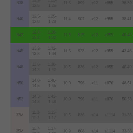
12.2-
1.22-
N38
11.3
899
≥12
≥955
36-39
12.5
1.25
12.5-
1.25-
N40
11.4
907
≥12
≥955
38-41
12.8
1.28
12.8-
1.28-
N42
11.5
915
≥12
≥955
40-43
13.2
1.32
13.2-
1.32-
N45
11.6
923
≥12
≥955
43-46
13.8
1.38
13.8-
1.38-
N48
10.5
836
≥12
≥955
46-49
14.2
1.42
14.0-
1.40-
N50
10.0
796
≥11
≥876
48-51
14.5
1.45
14.3-
1.43-
N52
10.0
796
≥11
≥876
50-53
14.8
1.48
11.3-
1.13-
33M
10.5
836
≥14
≥1114
31-33
11.7
1.17
11.7-
1.17-
35M
10.9
868
≥14
≥1114
33-36