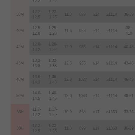
12.2
1.22
12.2-
1.22-
38M
11.3
899
≥14
≥1114
36-39
12.5
1.25
12.5-
1.25-
38-
40M
11.6
923
≥14
≥1114
12.8
1.28
410
12.8-
1.28-
42M
12.0
955
≥14
≥1114
40-43
13.2
1.32
13.2-
1.32-
45M
12.5
955
≥14
≥1114
43-46
13.8
1.38
13.6-
1.36-
48M
12.9
1027
≥14
≥1114
46-49
14.3
1.43
14.0-
1.40-
50M
13.0
1033
≥14
≥1114
48-51
14.5
1.45
11.7-
1.17-
35H
10.9
868
≥17
≥1353
33-36
12.2
1.20
12.2-
1.22-
38H
11.3
899
≥17
≥1353
36-39
12.5
1.25