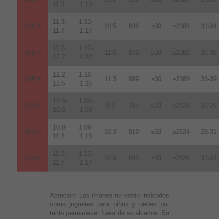
11.3
1.13
11.3-
1.13-
33EH
10.5
836
≥30
≥2388
31-34
11.7
1.17
11.7-
1.17-
35EH
11.0
876
≥30
≥2388
33-36
12.2
1.20
12.2-
1.10-
38EH
11.3
899
≥30
≥2388
36-39
12.5
1.25
10.4-
1.04-
28AH
9.9
787
≥33
≥2624
26-29
10.9
1.09
10.8-
1.08-
30AH
10.3
819
≥33
≥2624
28-31
11.3
1.13
11.3-
1.13-
33AH
10.6
843
≥33
≥2624
31-34
11.7
1.17
Atención:
Los imanes no están indicados
como juguetes para niños y deben por
tanto permanecer fuera de su alcance. Su