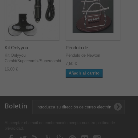
Kit Onlyyou...
Péndulo de...
Kit Onlyyou
Péndulo de Newton
Combi/Supercombi/Supercombi...
7,50 €
16,00 €
Añadir al carrito
Boletín
Al aceptar el email de confirmación acepta nuestra política de
privacidad
.