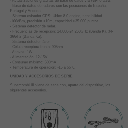
- Actualizaciónes gratuitas de base de datos vía WiFi o USB.
- Base de datos de radares con las posiciones de España,
Portugal y Andorra.
- Sistema avisador GPS: Ublox 8.0 engine, sensibilidad
-166dBm, precisión <10m, capacidad >35.000 puntos.
- Sistema detector de radar.
- Frecuencias de recepción: 24.000-24.250GHz (Banda K), 34-
36GHz (Banda Ka).
- Sistema detector láser
- Célula receptora frontal 905nm
- Altavoz: 1W
- Alimentación: 12-15V
- Consumo máximo: 500mA
- Temperatura de operación: -15 a 55ºC
UNIDAD Y ACCESORIOS DE SERIE
Supercombi III viene de serie con, aparte del dispositivo, los
siguientes accesorios.