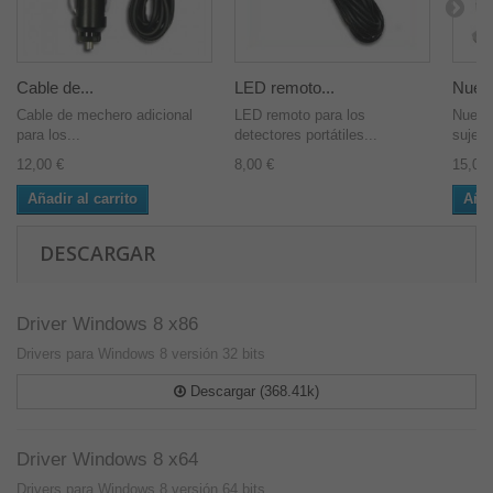
Cable de...
LED remoto...
Nuevo
Cable de mechero adicional
LED remoto para los
Nuevo 
para los...
detectores portátiles...
sujecc
12,00 €
8,00 €
15,00 
Añadir al carrito
Añad
DESCARGAR
Driver Windows 8 x86
Drivers para Windows 8 versión 32 bits
Descargar (368.41k)
Driver Windows 8 x64
Drivers para Windows 8 versión 64 bits