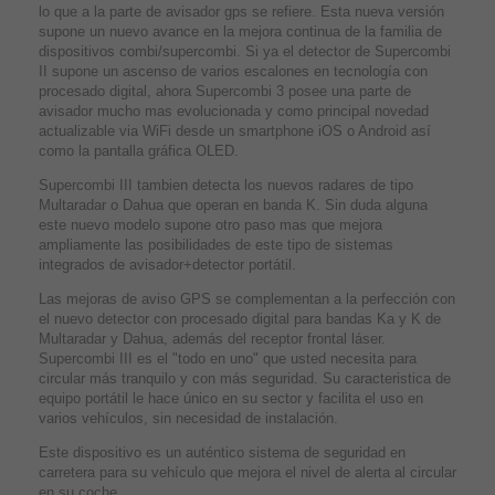
lo que a la parte de avisador gps se refiere. Esta nueva versión
supone un nuevo avance en la mejora continua de la familia de
dispositivos combi/supercombi. Si ya el detector de Supercombi
II supone un ascenso de varios escalones en tecnología con
procesado digital, ahora Supercombi 3 posee una parte de
avisador mucho mas evolucionada y como principal novedad
actualizable via WiFi desde un smartphone iOS o Android así
como la pantalla gráfica OLED.
Supercombi III tambien detecta los nuevos radares de tipo
Multaradar o Dahua que operan en banda K. Sin duda alguna
este nuevo modelo supone otro paso mas que mejora
ampliamente las posibilidades de este tipo de sistemas
integrados de avisador+detector portátil.
Las mejoras de aviso GPS se complementan a la perfección con
el nuevo detector con procesado digital para bandas Ka y K de
Multaradar y Dahua, además del receptor frontal láser.
Supercombi III es el "todo en uno" que usted necesita para
circular más tranquilo y con más seguridad. Su caracteristica de
equipo portátil le hace único en su sector y facilita el uso en
varios vehículos, sin necesidad de instalación.
Este dispositivo es un auténtico sistema de seguridad en
carretera para su vehículo que mejora el nivel de alerta al circular
en su coche.