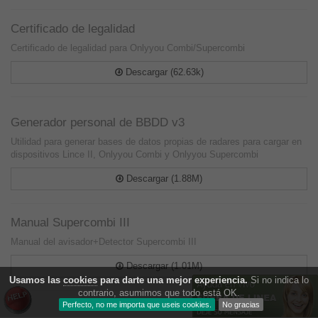
Certificado de legalidad
Certificado de legalidad para Onlyyou Combi/Supercombi
Descargar (62.63k)
Generador personal de BBDD v3
Utilidad para generar bases de datos propias de radares para cargar en
dispositivos Lince II, Onlyyou Combi y Onlyyou Supercombi
Descargar (1.88M)
Manual Supercombi III
Manual del avisador+Detector Supercombi III
Descargar (1.01M)
Usamos las
cookies
para darte una mejor experiencia.
Si no indica lo
contrario, asumimos que todo está OK.
Perfecto, no me importa que useis cookies.
No gracias