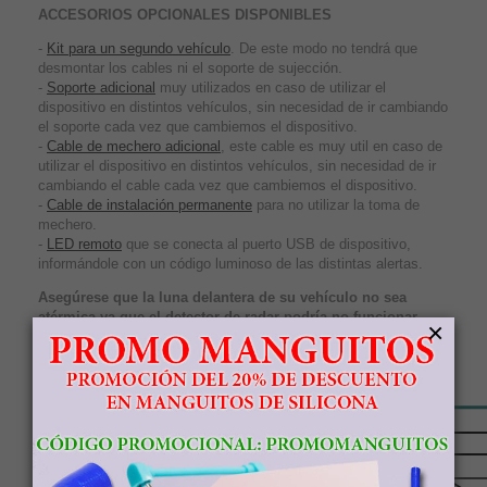
ACCESORIOS OPCIONALES DISPONIBLES
-
Kit para un segundo vehículo
. De este modo no tendrá que
desmontar los cables ni el soporte de sujección.
-
Soporte adicional
muy utilizados en caso de utilizar el
dispositivo en distintos vehículos, sin necesidad de ir cambiando
el soporte cada vez que cambiemos el dispositivo.
-
Cable de mechero adicional
, este cable es muy util en caso de
utilizar el dispositivo en distintos vehículos, sin necesidad de ir
cambiando el cable cada vez que cambiemos el dispositivo.
-
Cable de instalación permanente
para no utilizar la toma de
mechero.
-
LED remoto
que se conecta al puerto USB de dispositivo,
informándole con un código luminoso de las distintas alertas.
Asegúrese que la luna delantera de su vehículo no sea
atérmica ya que el detector de radar podría no funcionar
×
correctamente
CONTROLES DEL DISPOSITIVO