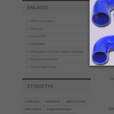
ENLACES
5
Web corporativa
Onlyyou
Lince GPS
HelpDesk
6
Manguitos silicona y tubos aluminio
Reprogramaciones
Comunidad Radar
7
ETIQUETAS
medicina
neodimio
aplicaciones
8
alternativa
magnetoterapia