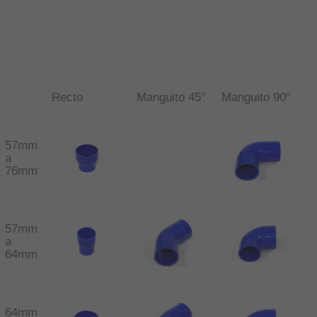
Recto
Manguito 45°
Manguito 90°
57mm
a
76mm
57mm
a
64mm
64mm