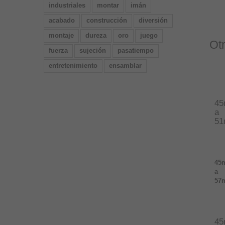
industriales
montar
imán
acabado
construcción
diversión
montaje
dureza
oro
juego
Ot
fuerza
sujeción
pasatiempo
entretenimiento
ensamblar
4
a
5
45
a
57
4