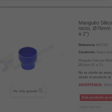
Manguito Silic
recto, Ø76mm
a 2")
Referencia
MOT202
Condición:
Nuevo pro
Manguito Silicona Red
Ø51mm (3" a 2").
No se olvide de selec
añadir el producto al 
ADVERTENCIA
: SOL
Ver más grande
Este producto ya n