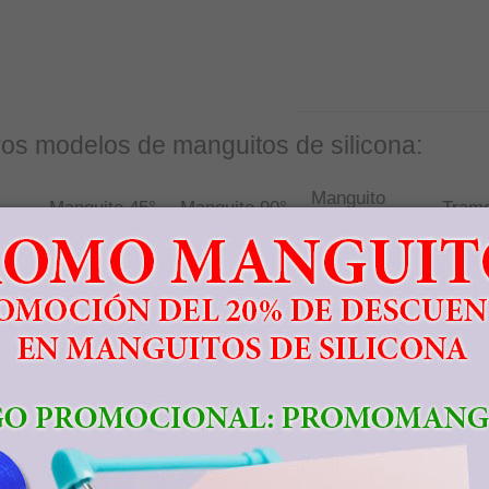
ros modelos de manguitos de silicona:
Manguito
Manguito 45°
Manguito 90°
Tram
135°
5mm
1mm