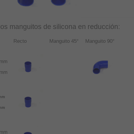
ros manguitos de silicona en reducción:
Recto
Manguito 45°
Manguito 90°
5mm
1mm
mm
mm
5mm