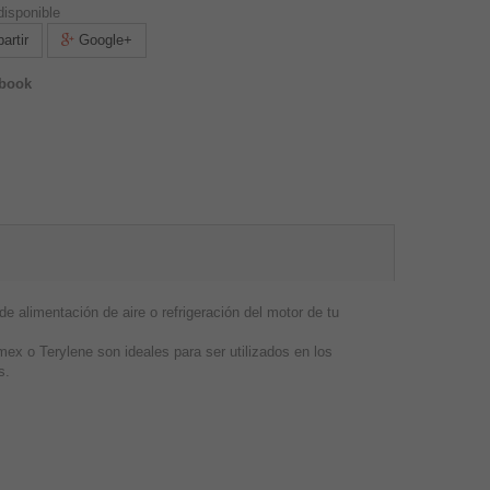
isponible
rtir
Google+
ebook
e alimentación de aire o refrigeración del motor de tu
mex o Terylene son ideales para ser utilizados en los
s.