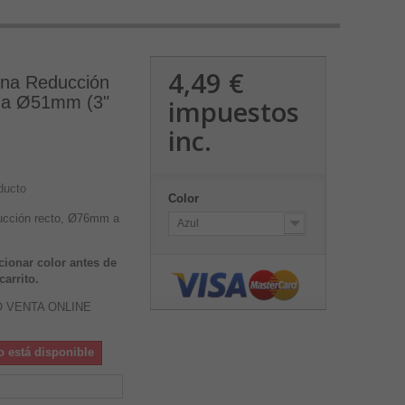
4,49 €
ona Reducción
 a Ø51mm (3"
impuestos
inc.
ducto
Color
ucción recto, Ø76mm a
Azul
cionar color antes de
carrito.
O VENTA ONLINE
o está disponible