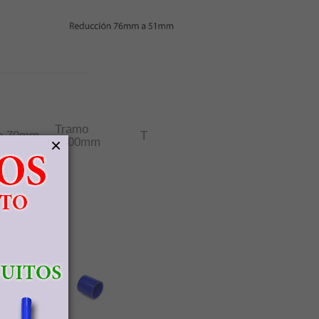
Tramo
o 70mm
T
×
1000mm