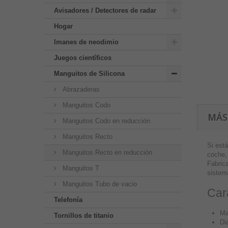
Avisadores / Detectores de radar
Hogar
Imanes de neodimio
Juegos científicos
Manguitos de Silicona
Abrazaderas
Manguitos Codo
MÁS
Manguitos Codo en reducción
Manguitos Recto
Si está
Manguitos Recto en reducción
coche,
Fabrica
Manguitos T
sistema
Manguitos Tubo de vacio
Cara
Telefonía
Ma
Tornillos de titanio
Di