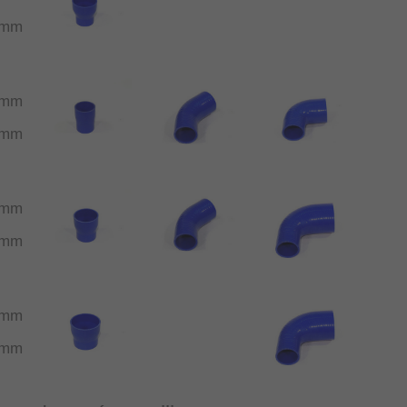
4mm
1mm
7mm
1mm
4mm
1mm
6mm