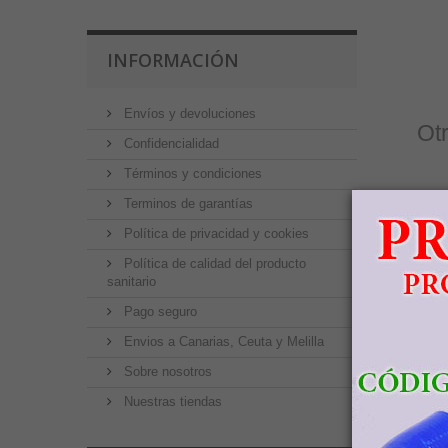
INFORMACIÓN
Envíos y devoluciones
Ot
Confidencialidad
Términos y condiciones
Terminos de garantías
Política de privacidad y cookies
Política de calidad del producto
sanitario
4
Pago seguro
Envios a Canarias, Ceuta y Melilla
Sobre nosotros
Nuestras tiendas
5