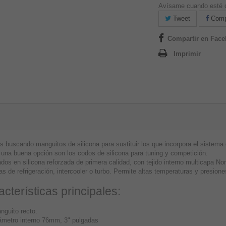
Avísame cuando esté d
Tweet
Compa
Compartir en Fac
Imprimir
s buscando manguitos de silicona para sustituir los que incorpora el sistema d
 una buena opción son los codos de silicona para tuning y competición.
dos en silicona reforzada de primera calidad, con tejido interno multicapa No
s de refrigeración, intercooler o turbo. Permite altas temperaturas y presione
cterísticas principales:
nguito recto.
ámetro interno 76mm, 3" pulgadas