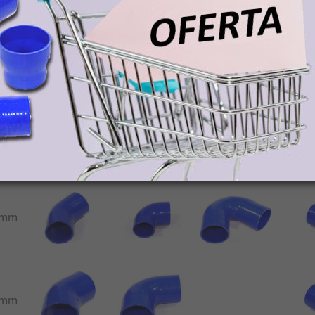
7mm
4mm
6mm
9mm