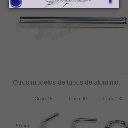
Otros modelos de tubos de aluminio:
Codo 45°
Codo 90°
Codo 180°
51mm