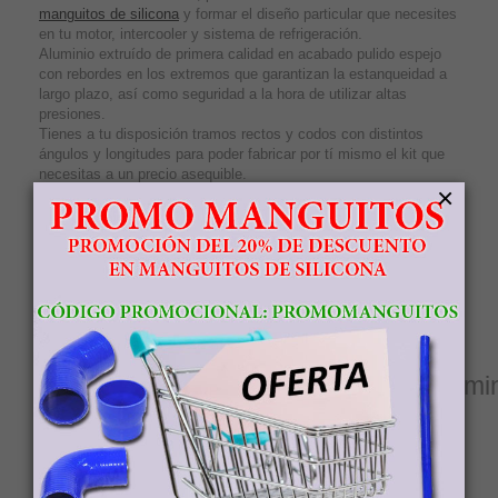
manguitos de silicona
y formar el diseño particular que necesites
en tu motor, intercooler y sistema de refrigeración.
Aluminio extruído de primera calidad en acabado pulido espejo
con rebordes en los extremos que garantizan la estanqueidad a
largo plazo, así como seguridad a la hora de utilizar altas
presiones.
Tienes a tu disposición tramos rectos y codos con distintos
ángulos y longitudes para poder fabricar por tí mismo el kit que
necesitas a un precio asequible.
×
Características principales:
Tramo recto.
Longitud total 500mm.
Diámetro externo 57mm, 2.25" pulgadas
Espesor de pared 2mm
Acabado pulido a espejo
Ver dibujo y medidas del tubo de alumin