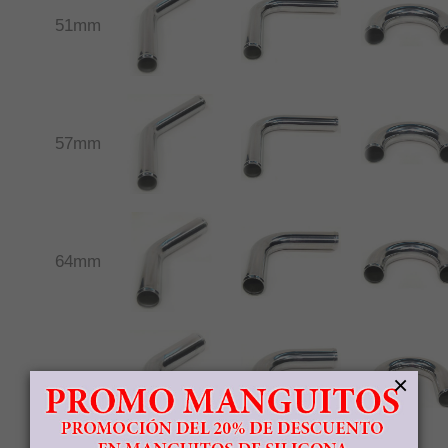
51mm
57mm
64mm
×
76mm