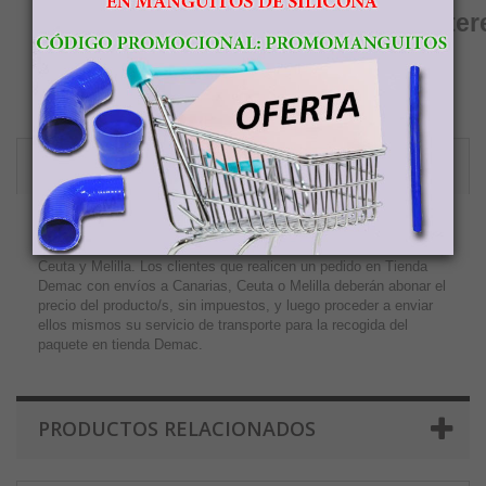
Otros productos que le pueden inter
Manguitos de silicona
Abrazaderas para manguitos de silicona
ENVIOS A CANARIAS, CEUTA Y MELILLA
Tienda Demac no cobra el IVA a los clientes de Canarias o
Ceuta y Melilla. Los clientes que realicen un pedido en Tienda
Demac con envíos a Canarias, Ceuta o Melilla deberán abonar el
precio del producto/s, sin impuestos, y luego proceder a enviar
ellos mismos su servicio de transporte para la recogida del
paquete en tienda Demac.
PRODUCTOS RELACIONADOS