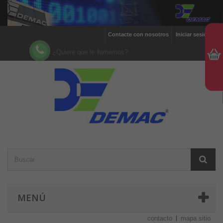
Contacte con nosotros
Iniciar sesión
¿Quiere que le llamemos?
MENÚ
contacto
mapa sitio