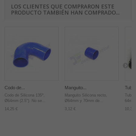
LOS CLIENTES QUE COMPRARON ESTE
PRODUCTO TAMBIÉN HAN COMPRADO...
Codo de...
Manguito...
Tubo 
Codo de Silicona 135º,
Manguito Silicona recto,
Tubo d
Ø64mm (2.5"). No se...
Ø64mm y 70mm de...
64mm d
14,25 €
3,12 €
10,36 