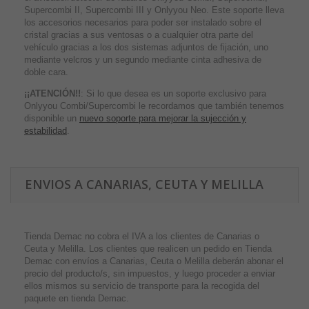
Supercombi II, Supercombi III y Onlyyou Neo. Este soporte lleva
los accesorios necesarios para poder ser instalado sobre el
cristal gracias a sus ventosas o a cualquier otra parte del
vehículo gracias a los dos sistemas adjuntos de fijación, uno
mediante velcros y un segundo mediante cinta adhesiva de
doble cara.
¡¡ATENCIÓN!!
: Si lo que desea es un soporte exclusivo para
Onlyyou Combi/Supercombi le recordamos que también tenemos
disponible un
nuevo soporte para mejorar la sujección y
estabilidad
.
ENVIOS A CANARIAS, CEUTA Y MELILLA
Tienda Demac no cobra el IVA a los clientes de Canarias o
Ceuta y Melilla. Los clientes que realicen un pedido en Tienda
Demac con envíos a Canarias, Ceuta o Melilla deberán abonar el
precio del producto/s, sin impuestos, y luego proceder a enviar
ellos mismos su servicio de transporte para la recogida del
paquete en tienda Demac.