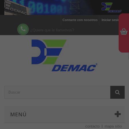
Contacte con nosotros
Iniciar sesión
¿Quiere que le llamemos?
MENÚ
contacto
mapa sitio