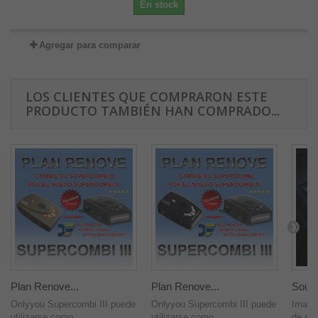
En stock
Agregar para comparar
LOS CLIENTES QUE COMPRARON ESTE
PRODUCTO TAMBIÉN HAN COMPRADO...
Plan Renove...
Plan Renove...
Soun
Onlyyou Supercombi III puede
Onlyyou Supercombi III puede
Imagi
utilizarse como...
utilizarse como...
de su 