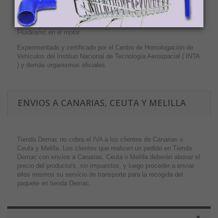
· Vehículos particulares. Todos se benefician del ahorro en
combustible y mantenimiento que supone la fácil instalación de
Fluideamc en el motor.
Experimentado y certificado por el Centro de Homologación de
Vehículos del Instituo Nacional de Tecnología Aerospacial ( INTA
) y demás organismos oficiales.
ENVIOS A CANARIAS, CEUTA Y MELILLA
Tienda Demac no cobra el IVA a los clientes de Canarias o
Ceuta y Melilla. Los clientes que realicen un pedido en Tienda
Demac con envíos a Canarias, Ceuta o Melilla deberán abonar el
precio del producto/s, sin impuestos, y luego proceder a enviar
ellos mismos su servicio de transporte para la recogida del
paquete en tienda Demac.