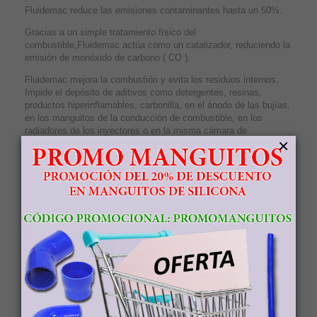
Fluidemac reduce las emisiones contaminantes hasta un 50%.
Gracias a un simple tratamiento físico del
combustible,Fluidemac actúa como un catalizador, reduciendo la
emisión de monóxido de carbono ( CO ).
Fluidemac mejora la combustión y evita los residuos internos.
Impide el depósito de aditivos como detergentes, resinas,
productos hiperinflamables, carbonilla, en el ánodo de las bujías,
en los manguitos de la conducción de combustible, en los
radiadores de los inyectores o en la misma cámara de
×
combustión, mantenié;ndolos perfectamente limpios. Demac es
de fácil instalación. Justo en la entrada de combustible al motor.
Aplicaciones Fluidemac:
· Empresas de transportes. En flotas de barcos o aviones, el
ahorro en el consumo de combustible es muy importante.
· Fábricas. La reducción en costes de mantenimiento es muy
significativa.
· Maquinaria agrícola. Ahorro de combustible cuidando el medio
ambiente.
· Flotas profesionales. Ambulancias, coches de bomberos,
autobuses, camiones, taxis, etc.