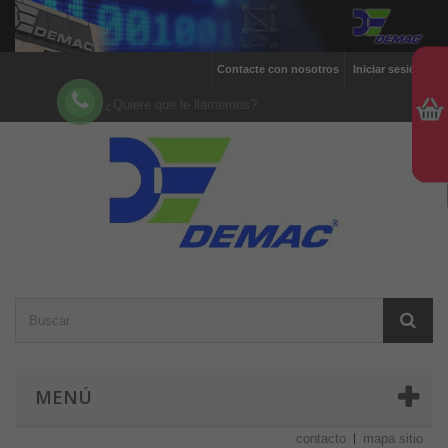
Contacte con nosotros
Iniciar sesión
¿Quiere que le llamemos?
MENÚ
contacto
mapa sitio