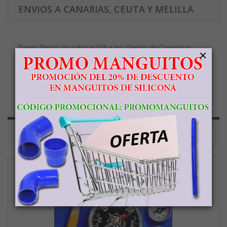
ENVIOS A CANARIAS, CEUTA Y MELILLA
Tienda Demac no cobra el IVA a los clientes de Canarias o
×
Ceuta y Melilla. Los clientes que realicen un pedido en Tienda
Demac con envíos a Canarias, Ceuta o Melilla deberán abonar el
precio del producto/s, sin impuestos, y luego proceder a enviar
ellos mismos su servicio de transporte para la recogida del
paquete en tienda Demac.
PRODUCTOS RELACIONADOS