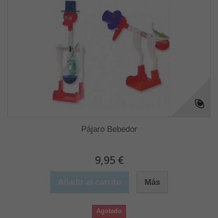
Pájaro Bebedor
9,95 €
Añadir al carrito
Más
Agotado