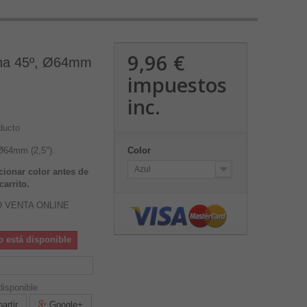
9,96 €
ona 45º, Ø64mm
impuestos
inc.
ducto
 Ø64mm (2,5").
Color
Azul
cionar color antes de
carrito.
O VENTA ONLINE
o está disponible
isponible
rtir
Google+