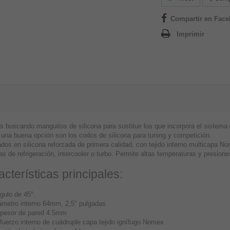
Compartir en Fac
Imprimir
s buscando manguitos de silicona para sustituir los que incorpora el sistema d
 una buena opción son los codos de silicona para tuning y competición.
dos en silicona reforzada de primera calidad, con tejido interno multicapa No
s de refrigeración, intercooler o turbo. Permite altas temperaturas y presione
cterísticas principales:
gulo de 45°.
ámetro interno 64mm, 2,5" pulgadas
pesor de pared 4.5mm
fuerzo interno de cuádruple capa tejido ignífugo Nomex.