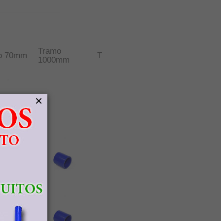
Tramo
o 70mm
T
1000mm
×