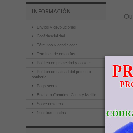
INFORMACIÓN
Ot
Envíos y devoluciones
Confidencialidad
Términos y condiciones
Terminos de garantías
4
Política de privacidad y cookies
Política de calidad del producto
sanitario
Pago seguro
Envios a Canarias, Ceuta y Melilla
5
Sobre nosotros
Nuestras tiendas
5