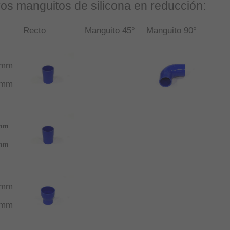
ros manguitos de silicona en reducción:
Recto
Manguito 45°
Manguito 90°
5mm
1mm
mm
mm
5mm
4mm