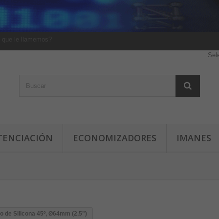
 que le llamemos?
Sel
TENCIACIÓN
ECONOMIZADORES
IMANES
o de Silicona 45º, Ø64mm (2,5")