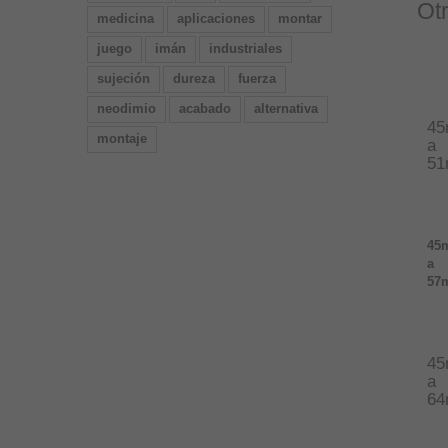
Ot
medicina
aplicaciones
montar
juego
imán
industriales
sujeción
dureza
fuerza
neodimio
acabado
alternativa
4
montaje
a
5
45
a
57
4
a
6