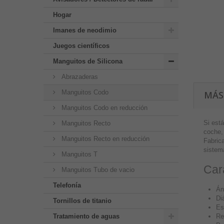
Hogar
Imanes de neodimio
Juegos científicos
Manguitos de Silicona
Abrazaderas
Manguitos Codo
MÁS
Manguitos Codo en reducción
Si está
Manguitos Recto
coche,
Manguitos Recto en reducción
Fabrica
sistema
Manguitos T
Cara
Manguitos Tubo de vacio
Telefonía
Án
Di
Tornillos de titanio
Es
Tratamiento de aguas
Re