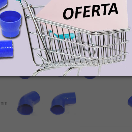
4mm
6mm
9mm