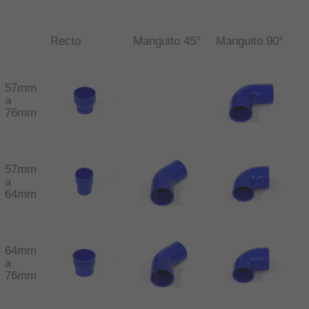
Recto
Manguito 45°
Manguito 90°
57mm
a
76mm
57mm
a
64mm
64mm
a
76mm