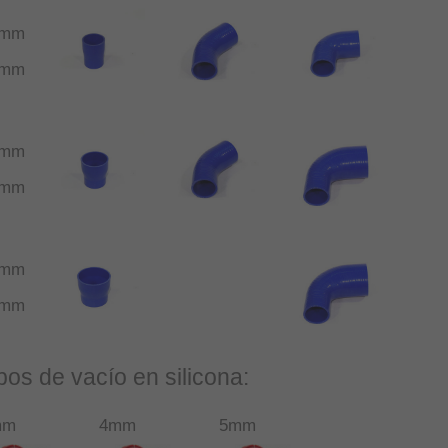
1mm
7mm
1mm
4mm
1mm
6mm
bos de vacío en silicona:
mm
4mm
5mm