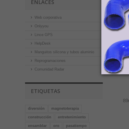
ENLACES
Web corporativa
Onlyyou
6
Lince GPS
HelpDesk
Manguitos silicona y tubos aluminio
Reprogramaciones
7
Comunidad Radar
ETIQUETAS
8
diversión
magnetoterapia
construcción
entretenimiento
ensamblar
oro
pasatiempo