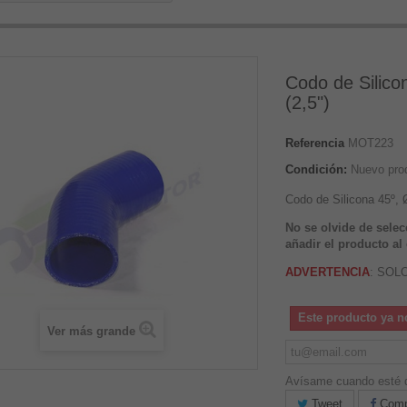
Codo de Silic
(2,5")
Referencia
MOT223
Condición:
Nuevo pro
Codo de Silicona 45º,
No se olvide de selec
añadir el producto al 
ADVERTENCIA
: SOL
Este producto ya n
Ver más grande
Avísame cuando esté d
Tweet
Compa