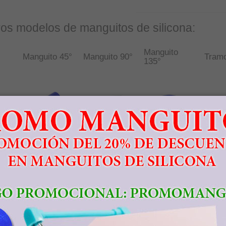
ros modelos de manguitos de silicona:
Manguito
Manguito 45°
Manguito 90°
Tram
135°
5mm
1mm
7mm