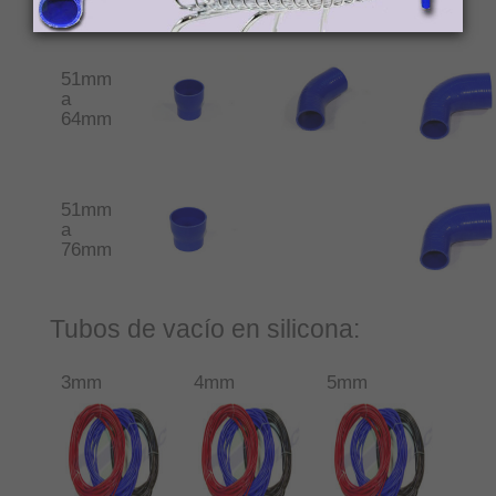
51mm
a
64mm
51mm
a
76mm
Tubos de vacío en silicona:
3mm
4mm
5mm