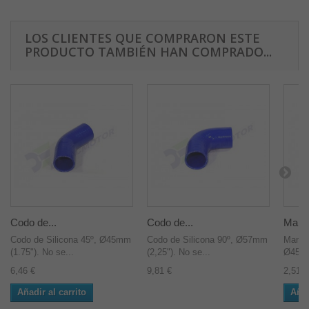
LOS CLIENTES QUE COMPRARON ESTE
PRODUCTO TAMBIÉN HAN COMPRADO...
Codo de...
Codo de...
Mangu
Codo de Silicona 45º, Ø45mm
Codo de Silicona 90º, Ø57mm
Mangui
(1.75"). No se...
(2,25"). No se...
Ø45mm
6,46 €
9,81 €
2,51 €
Añadir al carrito
Añad