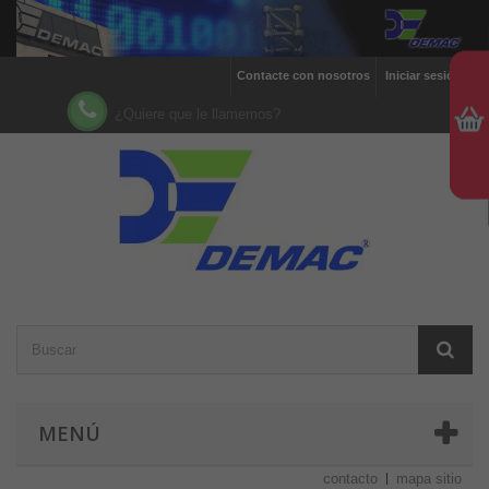
Contacte con nosotros
Iniciar sesión
¿Quiere que le llamemos?
MENÚ
contacto
mapa sitio