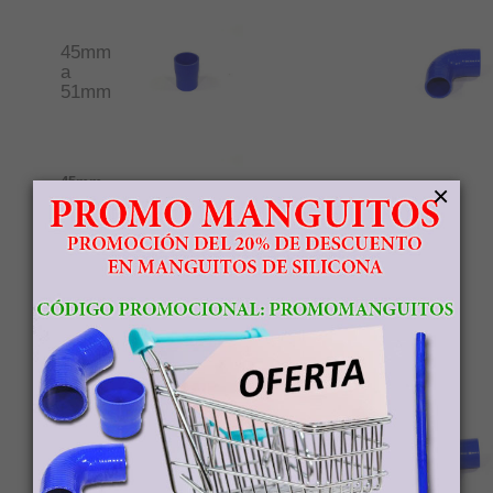
45mm
a
51mm
45mm
×
a
57mm
45mm
a
64mm
51mm
a
57mm