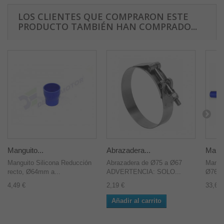
LOS CLIENTES QUE COMPRARON ESTE
PRODUCTO TAMBIÉN HAN COMPRADO...
Manguito...
Abrazadera...
Mangu
Manguito Silicona Reducción
Abrazadera de Ø75 a Ø67
Mangui
recto, Ø64mm a...
ADVERTENCIA: SOLO...
Ø76mm
4,49 €
2,19 €
33,60 
Añadir al carrito