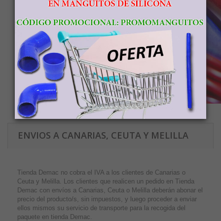
ENVIOS A CANARIAS, CEUTA Y MELILLA
Tienda Demac no cobra el IVA a los clientes de Canarias o
Ceuta y Melilla. Los clientes que realicen un pedido en Tienda
Demac con envíos a Canarias, Ceuta o Melilla deberán abonar el
precio del producto/s, sin impuestos, y luego proceder a enviar
ellos mismos su servicio de transporte para la recogida del
paquete en tienda Demac.