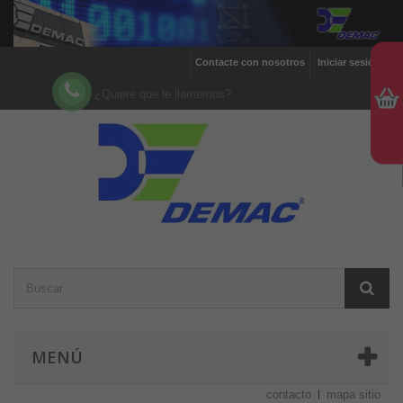
Contacte con nosotros
Iniciar sesión
¿Quiere que le llamemos?
MENÚ
contacto
mapa sitio