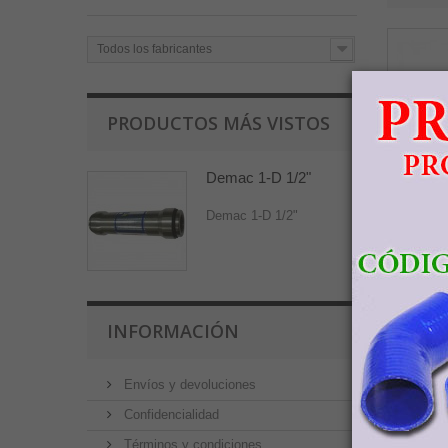
Todos los fabricantes
PRODUCTOS MÁS VISTOS
Demac 1-D 1/2"
Demac 1-D 1/2"
INFORMACIÓN
Envíos y devoluciones
Confidencialidad
Términos y condiciones