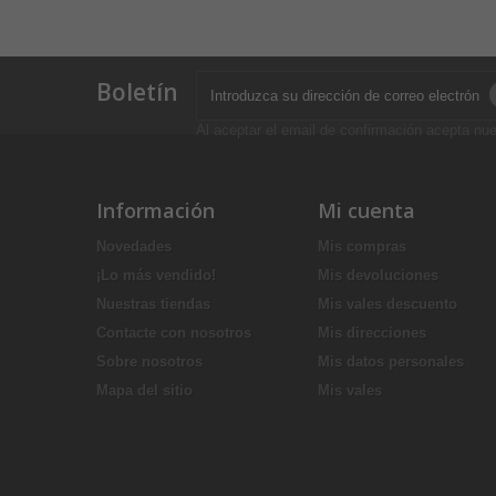
Boletín
Al aceptar el email de confirmación acepta nue
Información
Mi cuenta
Novedades
Mis compras
¡Lo más vendido!
Mis devoluciones
Nuestras tiendas
Mis vales descuento
Contacte con nosotros
Mis direcciones
Sobre nosotros
Mis datos personales
Mapa del sitio
Mis vales