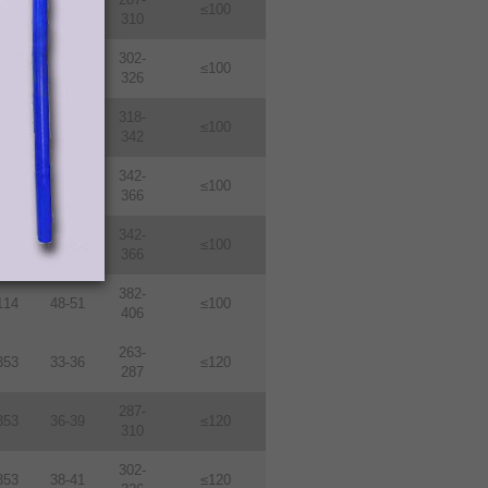
114
36-39
≤100
310
302-
114
38-410
≤100
326
318-
114
40-43
≤100
342
342-
114
43-46
≤100
366
342-
114
46-49
≤100
366
382-
114
48-51
≤100
406
263-
353
33-36
≤120
287
287-
353
36-39
≤120
310
302-
353
38-41
≤120