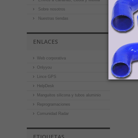
Sobre nosotros
Nuestras tiendas
ENLACES
Web corporativa
Onlyyou
Lince GPS
HelpDesk
Manguitos silicona y tubos aluminio
Reprogramaciones
Comunidad Radar
ETIQUETAS