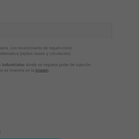
rra, con revestimiento de niquel-cromo.
lternativa (tejidos óseos y circulación).
 industriales
donde se requiera poder de sujeción.
omo se muestra en la
imagen
.
s