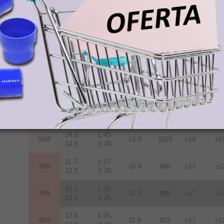
38M
11.3
899
≥14
≥1
12.5
1.25
12.5-
1.25-
40M
11.6
923
≥14
≥1
12.8
1.28
12.8-
1.28-
42M
12.0
955
≥14
≥1
13.2
1.32
13.2-
1.32-
45M
12.5
955
≥14
≥1
13.8
1.38
13.6-
1.36-
48M
12.9
1027
≥14
≥1
14.3
1.43
14.0-
1.40-
50M
13.0
1033
≥14
≥1
14.5
1.45
11.7-
1.17-
35H
10.9
868
≥17
≥1
12.2
1.20
12.2-
1.22-
38H
11.3
899
≥17
≥1
12.5
1.25
12.5-
1.25-
40H
11.6
923
≥17
≥1