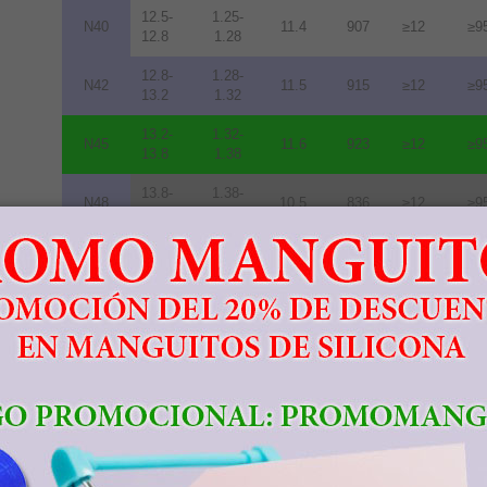
12.5-
1.25-
N40
11.4
907
≥12
≥9
12.8
1.28
12.8-
1.28-
N42
11.5
915
≥12
≥9
13.2
1.32
13.2-
1.32-
N45
11.6
923
≥12
≥9
13.8
1.38
13.8-
1.38-
N48
10.5
836
≥12
≥9
14.2
1.42
14.0-
1.40-
N50
10.0
796
≥11
≥8
14.5
1.45
14.3-
1.43-
N52
10.0
796
≥11
≥8
14.8
1.48
11.3-
1.13-
33M
10.5
836
≥14
≥1
11.7
1.17
11.7-
1.17-
35M
10.9
868
≥14
≥1
12.2
1.22
12.2-
1.22-