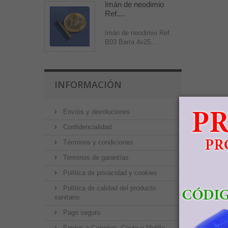
Imán de neodimio
Ref....
Imán de neodimio Ref.
B03 Barra 4x25...
INFORMACIÓN
Envíos y devoluciones
Confidencialidad
Términos y condiciones
Terminos de garantías
Política de privacidad y cookies
Política de calidad del producto
sanitario
Pago seguro
Envios a Canarias, Ceuta y Melilla