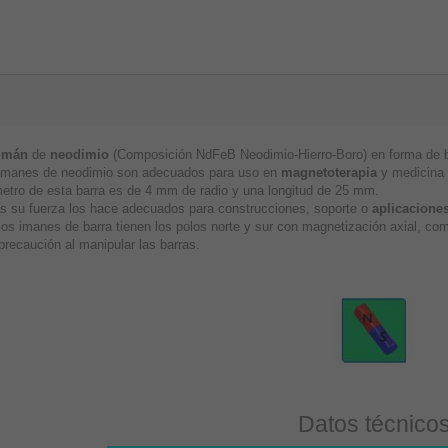
imán
de
neodimio
(Composición NdFeB Neodimio-Hierro-Boro) en forma de ba
imanes de neodimio son adecuados para uso en
magnetoterapia
y medicina a
metro de esta barra es de 4 mm de radio y una longitud de 25 mm.
 su fuerza los hace adecuados para construcciones, soporte o
aplicaciones
los imanes de barra tienen los polos norte y sur con magnetización axial, c
precaución al manipular las barras.
Datos técnico