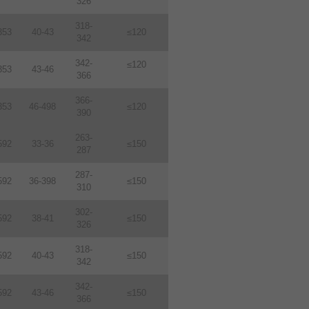
326
318-
353
40-43
≤120
342
342-
≤120
353
43-46
366
366-
353
46-498
≤120
390
263-
592
33-36
≤150
287
287-
592
36-398
≤150
310
302-
592
38-41
≤150
326
318-
592
40-43
≤150
342
342-
592
43-46
≤150
366