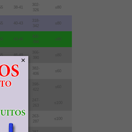
302-
55
38-41
≤80
326
318-
55
40-43
≤80
342
342-
55
43-46
≤80
366
366-
55
46-49
≤80
390
×
382-
76
48-51
≤60
406
398-
76
50-53
≤60
422
247-
114
31-33
≤100
263
263-
114
33-36
≤100
287
287-