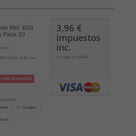
3,96 €
mio Ref. B03
 Pack 10
impuestos
inc.
ducto
en lugar de
4,40 €
. B03 Barra 4x25 mm
o está disponible
isponible
rtir
Google+
ebook