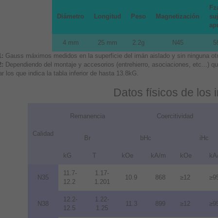
Fz
Diámetro
Longitud
Peso
Magnetización
suj
ap
4 mm
25 mm
2.2g
N45
5
1:
Gauss máximos medidos en la superficie del imán aislado y sin ninguna otra
2:
Dependiendo del montaje y accesorios (entrehierro, asociaciones, etc...) 
r los que indica la tabla inferior de hasta 13.8kG.
Datos físicos de los
Remanencia
Coercitividad
Calidad
Br
bHc
iHc
kG
T
kOe
kA/m
kOe
kA
11.7-
1.17-
N35
10.9
868
≥12
≥9
12.2
1.201
12.2-
1.22-
N38
11.3
899
≥12
≥9
12.5
1.25