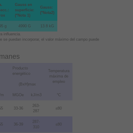
a.
Gauss en
Gauss:
ecc.:
superficie:
(*Nota2)
rox
(*Nota 1)
95 g
4990 G
13.8 kG
 influencia.
que se puedan incorporar, el valor máximo del campo puede
 imanes
Producto
Temperatura
energético
máxima de
empleo
(BxH)max
/m
MGOe
kJ/m3
°C
263-
55
33-36
≤80
287
287-
55
36-39
≤80
310