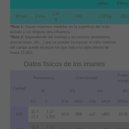
aprox
(*Nota 
1,24
10 mm
2 mm
N42
1,12 Kg
2810
g
*Nota 1:
Gauss máximos medidos en la superficie del imán
aislado y sin ninguna otra influencia.
*Nota 2:
Dependiendo del montaje y accesorios (entrehierro,
asociaciones, etc...) que se puedan incorporar, el valor máximo
del campo puede alcanzar los que indica la tabla inferior de
hasta 13.2kG.
Datos físicos de los imanes
Produc
Remanencia
Coercitividad
energé
Calidad
Br
bHc
iHc
(Bx
kG
T
kOe
kA/m
kOe
kA/m
MGOe
11.7-
1.17-
N35
10.9
868
≥12
≥955
33-36
12.2
1.201
12.2-
1.22-