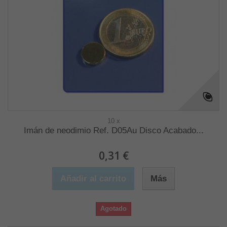
10 x
Imán de neodimio Ref. D05Au Disco Acabado...
0,31 €
Añadir al carrito
Más
Agotado