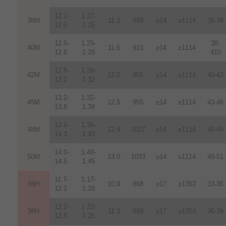
12.2-
1.22-
38M
11.3
899
≥14
≥1114
36-39
12.5
1.25
12.5-
1.25-
38-
40M
11.6
923
≥14
≥1114
12.8
1.28
410
12.8-
1.28-
42M
12.0
955
≥14
≥1114
40-43
13.2
1.32
13.2-
1.32-
45M
12.5
955
≥14
≥1114
43-46
13.8
1.38
13.6-
1.36-
48M
12.9
1027
≥14
≥1114
46-49
14.3
1.43
14.0-
1.40-
50M
13.0
1033
≥14
≥1114
48-51
14.5
1.45
11.7-
1.17-
35H
10.9
868
≥17
≥1353
33-36
12.2
1.20
12.2-
1.22-
38H
11.3
899
≥17
≥1353
36-39
12.5
1.25