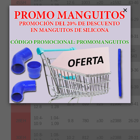
45SH
12.6
1003
≥20
≥1592
43-46
13.8
1.38
×
10.2-
1.02-
28UH
9.6
764
≥25
≥1990
26-29
10.8
1.08
10.8-
1.08-
30UH
10.2
812
≥25
≥1990
28-31
11.3
1.13
11.3-
1.13-
31-
33UH
10.7
852
≥25
≥1990
11.7
1.17
343
11.8-
1.18-
35UH
10.8
860
≥25
≥1990
33-36
12.2
1.22
12.2-
1.22-
38UH
11.0
876
≥25
≥1990
36-39
12.5
1.25
12.5-
1.24-
40UH
11.3
899
≥25
≥1990
38-41
12.8
1.28
10.4-
1.04-
28EH
9.8
780
≥30
≥2388
26-29
10.9
1.09
10.8-
1.08-
30EH
10.2
812
≥30
≥2388
28-31