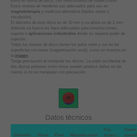
Boro) en forma de disco, con revestimiento de niquel-cromo.
Estos imanes de neodimio son adecuados para uso en
magnetoterapia
y medicina alternativa (tejidos óseos y
circulación).
El diámetro de este disco es de 10 mm y su altura es de 2 mm.
Además su fuerza los hace adecuados para construcciones,
soporte o
aplicaciones industriales
donde se requiera poder de
sujeción.
Todos los imanes de disco tienen los polos norte y sur en las
superficies circulares (magnetización axial), como se muestra en
la
imagen
.
Tenga precaución al manipular los discos. La unión accidental de
dos discos potentes como éstas pueden producir daños en las
manos si no se manipulan con precaución.
Datos técnicos
Fza.
Gauss
Diámetro
Altura
Peso
Magnetización
sujecc.:
superf