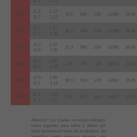
11.3
1.13
11.3-
1.13-
33EH
10.5
836
≥30
≥2388
31-34
11.7
1.17
11.7-
1.17-
35EH
11.0
876
≥30
≥2388
33-36
12.2
1.20
12.2-
1.10-
38EH
11.3
899
≥30
≥2388
36-39
12.5
1.25
10.4-
1.04-
28AH
9.9
787
≥33
≥2624
26-29
10.9
1.09
10.8-
1.08-
30AH
10.3
819
≥33
≥2624
28-31
11.3
1.13
11.3-
1.13-
33AH
10.6
843
≥33
≥2624
31-34
11.7
1.17
Atención:
Los imanes no están indicados
como juguetes para niños y deben por
tanto permanecer fuera de su alcance. Su
ingestión puede provocar lesiones con