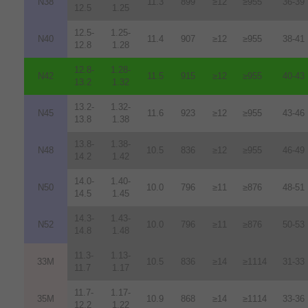
N38
11.3
899
≥12
≥955
36-39
12.5
1.25
12.5-
1.25-
N40
11.4
907
≥12
≥955
38-41
12.8
1.28
12.8-
1.28-
N42
11.5
915
≥12
≥955
40-43
13.2
1.32
13.2-
1.32-
N45
11.6
923
≥12
≥955
43-46
13.8
1.38
13.8-
1.38-
N48
10.5
836
≥12
≥955
46-49
14.2
1.42
14.0-
1.40-
N50
10.0
796
≥11
≥876
48-51
14.5
1.45
14.3-
1.43-
N52
10.0
796
≥11
≥876
50-53
14.8
1.48
11.3-
1.13-
33M
10.5
836
≥14
≥1114
31-33
11.7
1.17
11.7-
1.17-
35M
10.9
868
≥14
≥1114
33-36
12.2
1.22