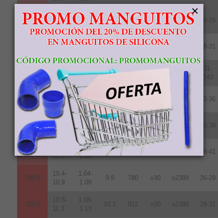
×
10.2-
1.02-
28UH
9.6
764
≥25
≥1990
26-29
10.8
1.08
10.8-
1.08-
30UH
10.2
812
≥25
≥1990
28-31
11.3
1.13
11.3-
1.13-
31-
33UH
10.7
852
≥25
≥1990
11.7
1.17
343
11.8-
1.18-
35UH
10.8
860
≥25
≥1990
33-36
12.2
1.22
12.2-
1.22-
38UH
11.0
876
≥25
≥1990
36-39
12.5
1.25
12.5-
1.24-
40UH
11.3
899
≥25
≥1990
38-41
12.8
1.28
10.4-
1.04-
28EH
9.8
780
≥30
≥2388
26-29
10.9
1.09
10.8-
1.08-
30EH
10.2
812
≥30
≥2388
28-31
11.3
1.13