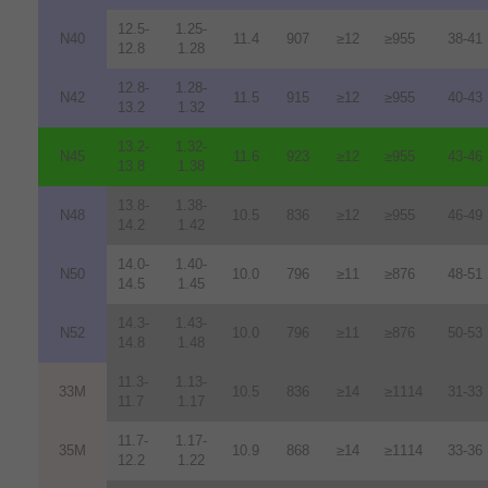
12.5-
1.25-
N40
11.4
907
≥12
≥955
38-41
12.8
1.28
12.8-
1.28-
N42
11.5
915
≥12
≥955
40-43
13.2
1.32
13.2-
1.32-
N45
11.6
923
≥12
≥955
43-46
13.8
1.38
13.8-
1.38-
N48
10.5
836
≥12
≥955
46-49
14.2
1.42
14.0-
1.40-
N50
10.0
796
≥11
≥876
48-51
14.5
1.45
14.3-
1.43-
N52
10.0
796
≥11
≥876
50-53
14.8
1.48
11.3-
1.13-
33M
10.5
836
≥14
≥1114
31-33
11.7
1.17
11.7-
1.17-
35M
10.9
868
≥14
≥1114
33-36
12.2
1.22