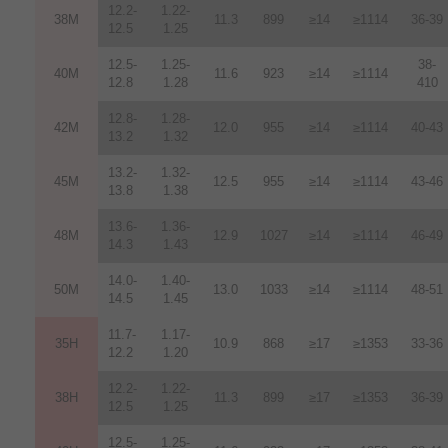
12.2-
1.22-
38M
11.3
899
≥14
≥1114
36-39
12.5
1.25
12.5-
1.25-
38-
40M
11.6
923
≥14
≥1114
12.8
1.28
410
12.8-
1.28-
42M
12.0
955
≥14
≥1114
40-43
13.2
1.32
13.2-
1.32-
45M
12.5
955
≥14
≥1114
43-46
13.8
1.38
13.6-
1.36-
48M
12.9
1027
≥14
≥1114
46-49
14.3
1.43
14.0-
1.40-
50M
13.0
1033
≥14
≥1114
48-51
14.5
1.45
11.7-
1.17-
35H
10.9
868
≥17
≥1353
33-36
12.2
1.20
12.2-
1.22-
38H
11.3
899
≥17
≥1353
36-39
12.5
1.25
12.5-
1.25-