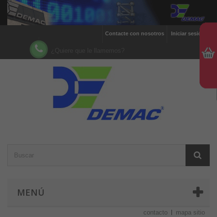
Contacte con nosotros
Iniciar sesión
¿Quiere que le llamemos?
MENÚ
contacto
mapa sitio