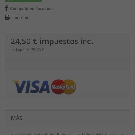
Compartir en Facebook
Imprimir
24,50 €
impuestos inc.
en lugar de
35,00 €
MÁS
Super
imán
de
neodimio
(Composición NdFeB Neodimio-Hierro-