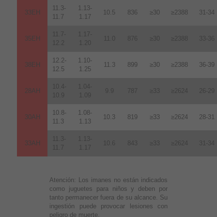
11.3-
1.13-
33EH
10.5
836
≥30
≥2388
31-34
11.7
1.17
11.7-
1.17-
35EH
11.0
876
≥30
≥2388
33-36
12.2
1.20
12.2-
1.10-
38EH
11.3
899
≥30
≥2388
36-39
12.5
1.25
10.4-
1.04-
28AH
9.9
787
≥33
≥2624
26-29
10.9
1.09
10.8-
1.08-
30AH
10.3
819
≥33
≥2624
28-31
11.3
1.13
11.3-
1.13-
33AH
10.6
843
≥33
≥2624
31-34
11.7
1.17
Atención:
Los imanes no están indicados
como juguetes para niños y deben por
tanto permanecer fuera de su alcance. Su
ingestión puede provocar lesiones con
peligro de muerte.