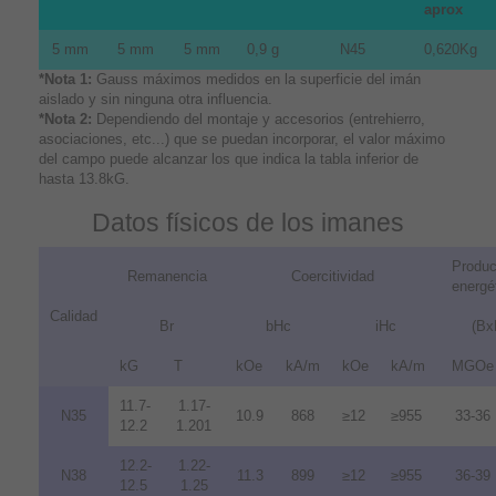
aprox
5 mm
5 mm
5 mm
0,9 g
N45
0,620Kg
*Nota 1:
Gauss máximos medidos en la superficie del imán
aislado y sin ninguna otra influencia.
*Nota 2:
Dependiendo del montaje y accesorios (entrehierro,
asociaciones, etc...) que se puedan incorporar, el valor máximo
del campo puede alcanzar los que indica la tabla inferior de
hasta 13.8kG.
Datos físicos de los imanes
Produc
Remanencia
Coercitividad
energé
Calidad
Br
bHc
iHc
(Bx
kG
T
kOe
kA/m
kOe
kA/m
MGOe
11.7-
1.17-
N35
10.9
868
≥12
≥955
33-36
12.2
1.201
12.2-
1.22-
N38
11.3
899
≥12
≥955
36-39
12.5
1.25