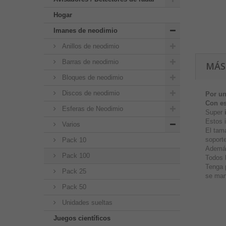
Hogar
Imanes de neodimio
Anillos de neodimio
Barras de neodimio
MÁS
Bloques de neodimio
Discos de neodimio
Por un
Con es
Esferas de Neodimio
Super
Estos 
Varios
El tam
soporte
Pack 10
Además
Pack 100
Todos 
Tenga 
Pack 25
se man
Pack 50
Unidades sueltas
Juegos científicos