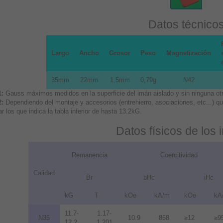
Datos técnico
Largo
Ancho
Grosor
Peso
Magnetización
35mm
22mm
1,5mm
0,79g
N42
1:
Gauss máximos medidos en la superficie del imán aislado y sin ninguna otra
2:
Dependiendo del montaje y accesorios (entrehierro, asociaciones, etc...) 
r los que indica la tabla inferior de hasta 13.2kG.
Datos físicos de los
Remanencia
Coercitividad
Calidad
Br
bHc
iHc
kG
T
kOe
kA/m
kOe
kA
11.7-
1.17-
N35
10.9
868
≥12
≥9
12.2
1.201