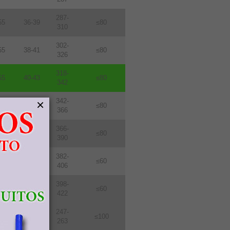
287-
55
36-39
≤80
310
302-
55
38-41
≤80
326
318-
55
40-43
≤80
342
342-
×
55
43-46
≤80
366
366-
55
46-49
≤80
390
382-
76
48-51
≤60
406
398-
76
50-53
≤60
422
247-
114
31-33
≤100
263