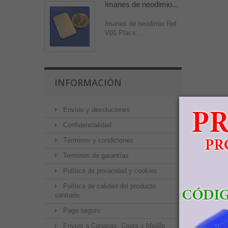
Imanes de neodimio...
Imanes de neodimio Ref.
V01 Placa...
INFORMACIÓN
Envíos y devoluciones
Confidencialidad
Términos y condiciones
Terminos de garantías
Política de privacidad y cookies
Política de calidad del producto
sanitario
Pago seguro
Envios a Canarias, Ceuta y Melilla