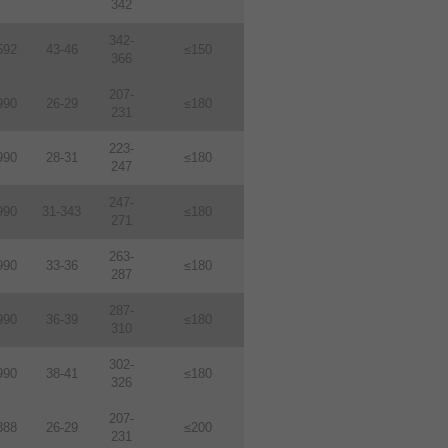
342
342-
592
43-46
≤150
366
207-
990
26-29
≤180
231
223-
990
28-31
≤180
247
247-
990
31-343
≤180
271
263-
990
33-36
≤180
287
287-
990
36-39
≤180
310
302-
990
38-41
≤180
326
207-
388
26-29
≤200
231