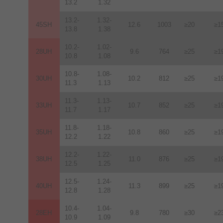
13.2
1.32
13.2-
1.32-
45SH
12.6
1003
≥20
≥1
13.8
1.38
10.2-
1.02-
28UH
9.6
764
≥25
≥1
10.8
1.08
10.8-
1.08-
30UH
10.2
812
≥25
≥1
11.3
1.13
11.3-
1.13-
33UH
10.7
852
≥25
≥1
11.7
1.17
11.8-
1.18-
35UH
10.8
860
≥25
≥1
12.2
1.22
12.2-
1.22-
38UH
11.0
876
≥25
≥1
12.5
1.25
12.5-
1.24-
40UH
11.3
899
≥25
≥1
12.8
1.28
10.4-
1.04-
28EH
9.8
780
≥30
≥2
10.9
1.09