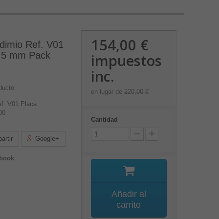
154,00 €
dimio Ref. V01
,5 mm Pack
impuestos
inc.
ducto
en lugar de
220,00 €
f. V01 Placa
00
Cantidad
rtir
Google+
ebook
Añadir al
carrito