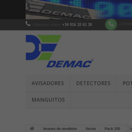
¿Quiere
Llámanos ahora:
+34 916 32 61 30
AVISADORES
DETECTORES
PO
MANGUITOS
Imanes de neodimio
Varios
Pack 100
I