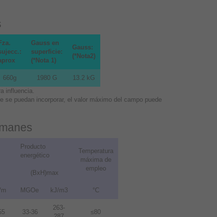
s
Fza.
Gauss en
Gauss:
sujecc.:
superficie:
(*Nota2)
aprox
(*Nota 1)
660g
1980 G
13.2 kG
 influencia.
que se puedan incorporar, el valor máximo del campo puede
 imanes
Producto
Temperatura
energético
máxima de
empleo
(BxH)max
/m
MGOe
kJ/m3
°C
263-
55
33-36
≤80
287