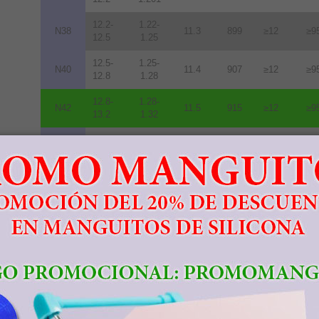
12.2-
1.22-
N38
11.3
899
≥12
≥9
12.5
1.25
12.5-
1.25-
N40
11.4
907
≥12
≥9
12.8
1.28
12.8-
1.28-
N42
11.5
915
≥12
≥9
13.2
1.32
13.2-
1.32-
N45
11.6
923
≥12
≥9
13.8
1.38
13.8-
1.38-
N48
10.5
836
≥12
≥9
14.2
1.42
14.0-
1.40-
N50
10.0
796
≥11
≥8
14.5
1.45
14.3-
1.43-
N52
10.0
796
≥11
≥8
14.8
1.48
11.3-
1.13-
33M
10.5
836
≥14
≥1
11.7
1.17