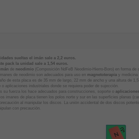
idades sueltas el imán sale a 2,2 euros.
te pack la unidad sale a
1,54 euros.
imán
de
neodimio
(Composición NdFeB Neodimio-Hierro-Boro) en forma de di
imanes de neodimio son adecuados para uso en
magnetoterapia
y medicina a
año de esta placa es de 35 mm de largo, 22 mm de ancho y una altura de 1,
 o aplicaciones industriales donde se requiera poder de sujección.
 su fuerza los hace adecuados para construcciones, soporte o
aplicaciones
los imanes de placa tienen los polos norte y sur en las superficies planas (
precaución al manipular los discos. La unión accidental de dos discos poten
ipulan con precaución.