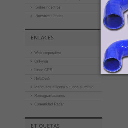
Sobre nosotros
Nuestras tiendas
ENLACES
Web corporativa
Onlyyou
Lince GPS
HelpDesk
Manguitos silicona y tubos aluminio
Reprogramaciones
Comunidad Radar
ETIQUETAS