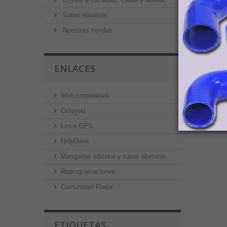
Sobre nosotros
Nuestras tiendas
ENLACES
Web corporativa
Onlyyou
Lince GPS
HelpDesk
Manguitos silicona y tubos aluminio
Reprogramaciones
Comunidad Radar
ETIQUETAS