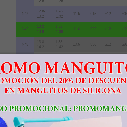
12.8
1.28
12.8-
1.28-
N42
11.5
915
≥12
≥9
13.2
1.32
13.2-
1.32-
N45
11.6
923
≥12
≥9
13.8
1.38
13.8-
1.38-
N48
10.5
836
≥12
≥9
14.2
1.42
14.0-
1.40-
N50
10.0
796
≥11
≥8
14.5
1.45
14.3-
1.43-
N52
10.0
796
≥11
≥8
14.8
1.48
11.3-
1.13-
33M
10.5
836
≥14
≥1
11.7
1.17
11.7-
1.17-
35M
10.9
868
≥14
≥1
12.2
1.22
12.2-
1.22-
38M
11.3
899
≥14
≥1
12.5
1.25