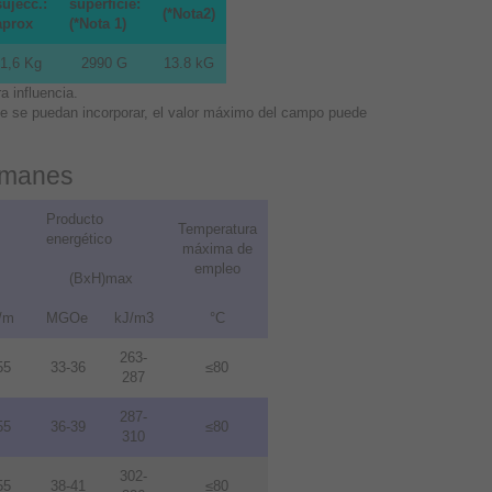
sujecc.:
superficie:
(*Nota2)
aprox
(*Nota 1)
1,6 Kg
2990 G
13.8 kG
 influencia.
que se puedan incorporar, el valor máximo del campo puede
 imanes
Producto
Temperatura
energético
máxima de
empleo
(BxH)max
/m
MGOe
kJ/m3
°C
263-
55
33-36
≤80
287
287-
55
36-39
≤80
310
302-
55
38-41
≤80