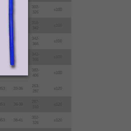
302-
114
38-410
≤100
326
318-
114
40-43
≤100
342
342-
114
43-46
≤100
366
342-
114
46-49
≤100
366
382-
114
48-51
≤100
406
263-
353
33-36
≤120
287
287-
353
36-39
≤120
310
302-
353
38-41
≤120
326