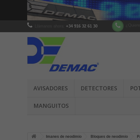
¿Quiere
Llámanos ahora:
+34 916 32 61 30
AVISADORES
DETECTORES
PO
MANGUITOS
Imanes de neodimio
Bloques de neodimio
P