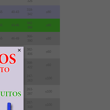
326
318-
55
40-43
≤80
342
342-
55
43-46
≤80
366
366-
55
46-49
≤80
390
×
382-
76
48-51
≤60
406
398-
76
50-53
≤60
422
247-
114
31-33
≤100
263
263-
114
33-36
≤100
287
287-
114
36-39
≤100
310