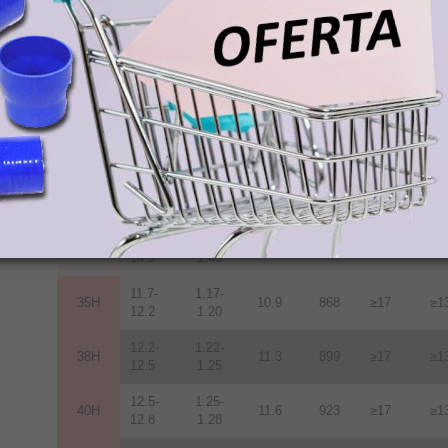
12.5-
1.25-
40M
11.6
923
≥14
≥1
12.8
1.28
12.8-
1.28-
42M
12.0
955
≥14
≥1
13.2
1.32
13.2-
1.32-
45M
12.5
955
≥14
≥1
13.8
1.38
13.6-
1.36-
48M
12.9
1027
≥14
≥1
14.3
1.43
14.0-
1.40-
50M
13.0
1033
≥14
≥1
14.5
1.45
11.7-
1.17-
35H
10.9
868
≥17
≥1
12.2
1.20
12.2-
1.22-
38H
11.3
899
≥17
≥1
12.5
1.25
12.5-
1.25-
40H
11.6
923
≥17
≥1
12.8
1.28