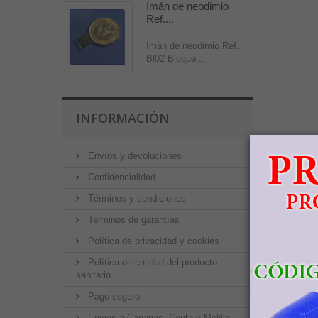
Imán de neodimio
Ref....
Imán de neodimio Ref.
Bl02 Bloque...
INFORMACIÓN
Envíos y devoluciones
Confidencialidad
Términos y condiciones
Terminos de garantías
Política de privacidad y cookies
Política de calidad del producto
sanitario
Pago seguro
Envios a Canarias, Ceuta y Melilla