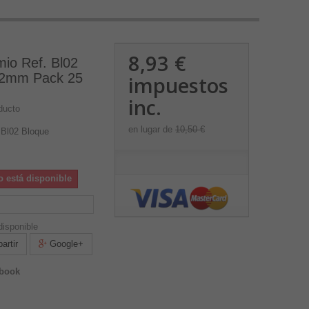
8,93 €
io Ref. Bl02
x2mm Pack 25
impuestos
inc.
ducto
en lugar de
10,50 €
 Bl02 Bloque
o está disponible
isponible
rtir
Google+
ebook