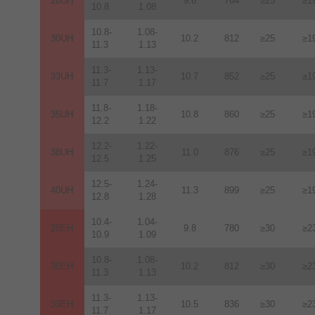
28UH
9.6
764
≥25
≥1
10.8
1.08
10.8-
1.08-
30UH
10.2
812
≥25
≥1
11.3
1.13
11.3-
1.13-
33UH
10.7
852
≥25
≥1
11.7
1.17
11.8-
1.18-
35UH
10.8
860
≥25
≥1
12.2
1.22
12.2-
1.22-
38UH
11.0
876
≥25
≥1
12.5
1.25
12.5-
1.24-
40UH
11.3
899
≥25
≥1
12.8
1.28
10.4-
1.04-
28EH
9.8
780
≥30
≥2
10.9
1.09
10.8-
1.08-
30EH
10.2
812
≥30
≥2
11.3
1.13
11.3-
1.13-
33EH
10.5
836
≥30
≥2
11.7
1.17