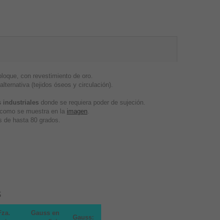
oque, con revestimiento de oro.
lternativa (tejidos óseos y circulación).
 industriales
donde se requiera poder de sujeción.
, como se muestra en la
imagen
.
 de hasta 80 grados.
s
Fza.
Gauss en
Gauss: