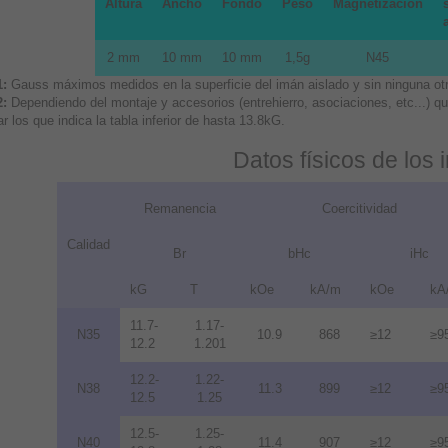
Altura
Ancho
Fondo
Peso
Magnetización
2 mm
10 mm
10 mm
1,5g
N45
1:
Gauss máximos medidos en la superficie del imán aislado y sin ninguna otra
2:
Dependiendo del montaje y accesorios (entrehierro, asociaciones, etc...) 
r los que indica la tabla inferior de hasta 13.8kG.
Datos físicos de los
Remanencia
Coercitividad
Calidad
Br
bHc
iHc
kG
T
kOe
kA/m
kOe
kA
11.7-
1.17-
N35
10.9
868
≥12
≥9
12.2
1.201
12.2-
1.22-
N38
11.3
899
≥12
≥9
12.5
1.25
12.5-
1.25-
N40
11.4
907
≥12
≥9