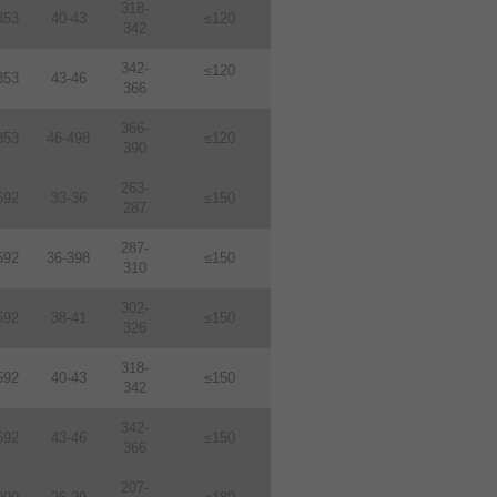
318-
353
40-43
≤120
342
342-
≤120
353
43-46
366
366-
353
46-498
≤120
390
263-
592
33-36
≤150
287
287-
592
36-398
≤150
310
302-
592
38-41
≤150
326
318-
592
40-43
≤150
342
342-
592
43-46
≤150
366
207-