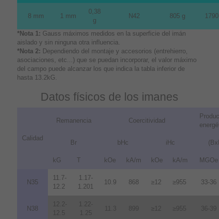
0,38
8 mm
1 mm
N42
805 g
1790
g
*Nota 1:
Gauss máximos medidos en la superficie del imán
aislado y sin ninguna otra influencia.
*Nota 2:
Dependiendo del montaje y accesorios (entrehierro,
asociaciones, etc...) que se puedan incorporar, el valor máximo
del campo puede alcanzar los que indica la tabla inferior de
hasta 13.2kG.
Datos físicos de los imanes
Produc
Remanencia
Coercitividad
energé
Calidad
Br
bHc
iHc
(Bx
kG
T
kOe
kA/m
kOe
kA/m
MGOe
11.7-
1.17-
N35
10.9
868
≥12
≥955
33-36
12.2
1.201
12.2-
1.22-
N38
11.3
899
≥12
≥955
36-39
12.5
1.25