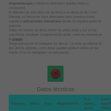
magnetoterapia
y medicina alternativa (tejidos óseos y
circulación).
El diámetro de este disco es de 8mm y su altura es de 1 mm.
Además su fuerza los hace adecuados para construcciones,
soporte o
aplicaciones industriales
donde se requiera poder de
sujeción.
Todos los imanes de disco tienen los polos norte y sur en las
superficies circulares (magnetización axial), como se muestra en
la
imagen
.
Tenga precaución al manipular los discos. La unión accidental de
dos discos potentes como éstas pueden producir daños en las
manos si no se manipulan con precaución.
Datos técnicos
Fza.
Gauss
Diámetro
Altura
Peso
Magnetización
sujecc.:
superf
aprox
(*Nota 