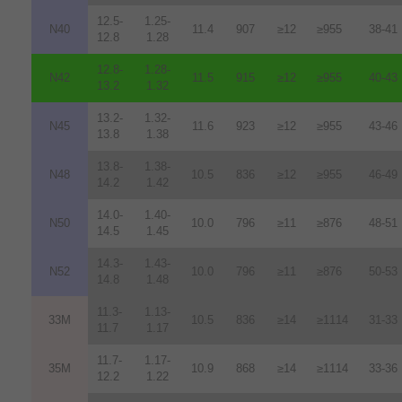
12.5-
1.25-
N40
11.4
907
≥12
≥955
38-41
12.8
1.28
12.8-
1.28-
N42
11.5
915
≥12
≥955
40-43
13.2
1.32
13.2-
1.32-
N45
11.6
923
≥12
≥955
43-46
13.8
1.38
13.8-
1.38-
N48
10.5
836
≥12
≥955
46-49
14.2
1.42
14.0-
1.40-
N50
10.0
796
≥11
≥876
48-51
14.5
1.45
14.3-
1.43-
N52
10.0
796
≥11
≥876
50-53
14.8
1.48
11.3-
1.13-
33M
10.5
836
≥14
≥1114
31-33
11.7
1.17
11.7-
1.17-
35M
10.9
868
≥14
≥1114
33-36
12.2
1.22