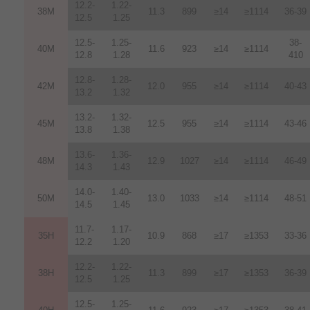
12.2-
1.22-
38M
11.3
899
≥14
≥1114
36-39
12.5
1.25
12.5-
1.25-
38-
40M
11.6
923
≥14
≥1114
12.8
1.28
410
12.8-
1.28-
42M
12.0
955
≥14
≥1114
40-43
13.2
1.32
13.2-
1.32-
45M
12.5
955
≥14
≥1114
43-46
13.8
1.38
13.6-
1.36-
48M
12.9
1027
≥14
≥1114
46-49
14.3
1.43
14.0-
1.40-
50M
13.0
1033
≥14
≥1114
48-51
14.5
1.45
11.7-
1.17-
35H
10.9
868
≥17
≥1353
33-36
12.2
1.20
12.2-
1.22-
38H
11.3
899
≥17
≥1353
36-39
12.5
1.25
12.5-
1.25-