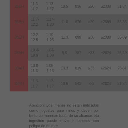
11.3-
1.13-
33EH
10.5
836
≥30
≥2388
31-34
11.7
1.17
11.7-
1.17-
35EH
11.0
876
≥30
≥2388
33-36
12.2
1.20
12.2-
1.10-
38EH
11.3
899
≥30
≥2388
36-39
12.5
1.25
10.4-
1.04-
28AH
9.9
787
≥33
≥2624
26-29
10.9
1.09
10.8-
1.08-
30AH
10.3
819
≥33
≥2624
28-31
11.3
1.13
11.3-
1.13-
33AH
10.6
843
≥33
≥2624
31-34
11.7
1.17
Atención:
Los imanes no están indicados
como juguetes para niños y deben por
tanto permanecer fuera de su alcance. Su
ingestión puede provocar lesiones con
peligro de muerte.