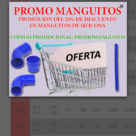
×
10.2-
1.02-
28UH
9.6
764
≥25
≥1990
26-29
10.8
1.08
10.8-
1.08-
30UH
10.2
812
≥25
≥1990
28-31
11.3
1.13
11.3-
1.13-
31-
33UH
10.7
852
≥25
≥1990
11.7
1.17
343
11.8-
1.18-
35UH
10.8
860
≥25
≥1990
33-36
12.2
1.22
12.2-
1.22-
38UH
11.0
876
≥25
≥1990
36-39
12.5
1.25
12.5-
1.24-
40UH
11.3
899
≥25
≥1990
38-41
12.8
1.28
10.4-
1.04-
28EH
9.8
780
≥30
≥2388
26-29
10.9
1.09
10.8-
1.08-
30EH
10.2
812
≥30
≥2388
28-31
11.3
1.13