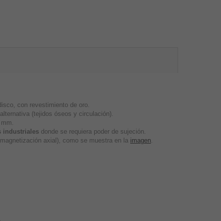
sco, con revestimiento de oro.
lternativa (tejidos óseos y circulación).
5 mm.
 industriales
donde se requiera poder de sujeción.
s (magnetización axial), como se muestra en la
imagen
.