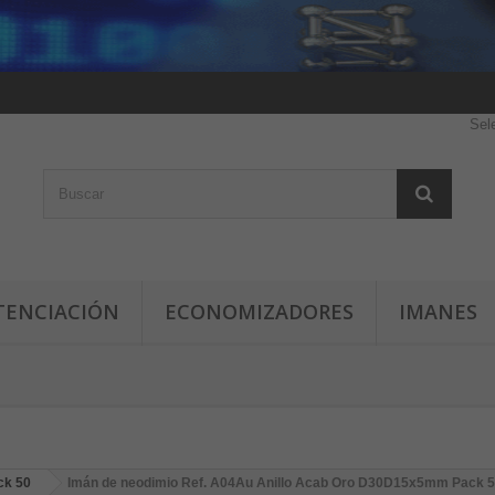
Sel
TENCIACIÓN
ECONOMIZADORES
IMANES
ck 50
Imán de neodimio Ref. A04Au Anillo Acab Oro D30D15x5mm Pack 