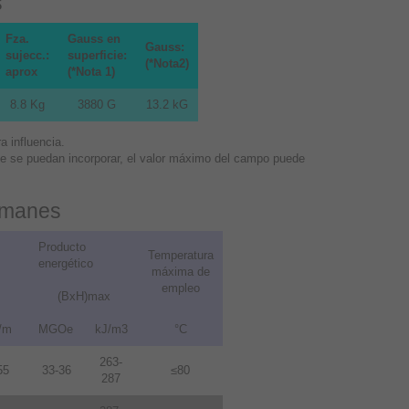
s
Fza.
Gauss en
Gauss:
sujecc.:
superficie:
(*Nota2)
aprox
(*Nota 1)
8.8 Kg
3880 G
13.2 kG
 influencia.
que se puedan incorporar, el valor máximo del campo puede
 imanes
Producto
Temperatura
energético
máxima de
empleo
(BxH)max
/m
MGOe
kJ/m3
°C
263-
55
33-36
≤80
287