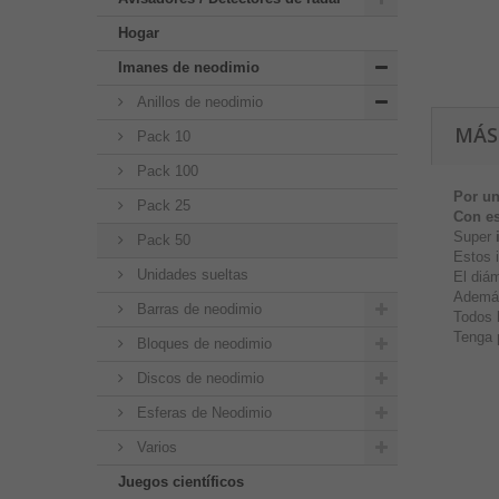
Hogar
Imanes de neodimio
Anillos de neodimio
MÁS
Pack 10
Pack 100
Por un
Pack 25
Con es
Super
Pack 50
Estos 
Unidades sueltas
El diá
Además
Barras de neodimio
Todos l
Tenga p
Bloques de neodimio
Discos de neodimio
Esferas de Neodimio
Varios
Juegos científicos