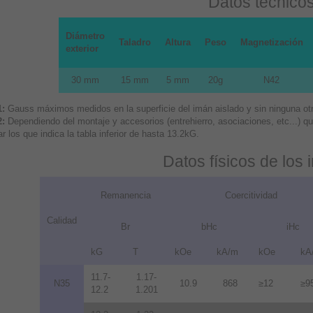
Datos técnico
Diámetro
Taladro
Altura
Peso
Magnetización
exterior
30 mm
15 mm
5 mm
20g
N42
1:
Gauss máximos medidos en la superficie del imán aislado y sin ninguna otra
2:
Dependiendo del montaje y accesorios (entrehierro, asociaciones, etc...) 
r los que indica la tabla inferior de hasta 13.2kG.
Datos físicos de los
Remanencia
Coercitividad
Calidad
Br
bHc
iHc
kG
T
kOe
kA/m
kOe
kA
11.7-
1.17-
N35
10.9
868
≥12
≥9
12.2
1.201