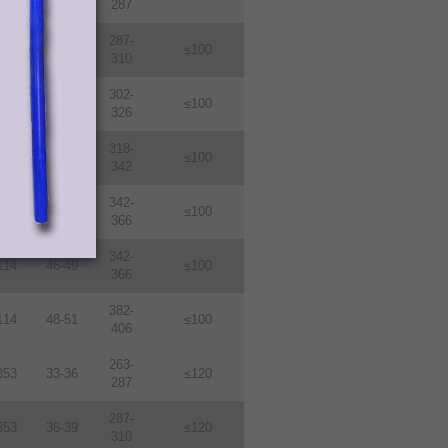
287
287-
114
36-39
≤100
310
302-
114
38-410
≤100
326
318-
114
40-43
≤100
342
342-
114
43-46
≤100
366
342-
114
46-49
≤100
366
382-
114
48-51
≤100
406
263-
353
33-36
≤120
287
287-
353
36-39
≤120
310