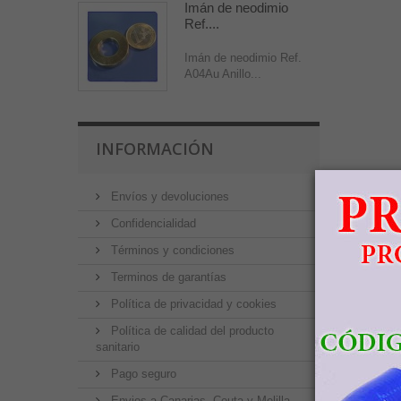
Imán de neodimio
Ref....
Imán de neodimio Ref.
A04Au Anillo...
INFORMACIÓN
Envíos y devoluciones
Confidencialidad
Términos y condiciones
Terminos de garantías
Política de privacidad y cookies
Política de calidad del producto
sanitario
Pago seguro
Envios a Canarias, Ceuta y Melilla