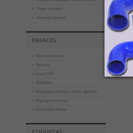
Sobre nosotros
Nuestras tiendas
ENLACES
Web corporativa
Onlyyou
Lince GPS
HelpDesk
Manguitos silicona y tubos aluminio
Reprogramaciones
Comunidad Radar
ETIQUETAS