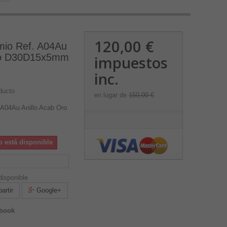
120,00 €
mio Ref. A04Au
Oro D30D15x5mm
impuestos
inc.
ducto
en lugar de
150,00 €
 A04Au Anillo Acab Oro
o está disponible
isponible
rtir
Google+
ebook