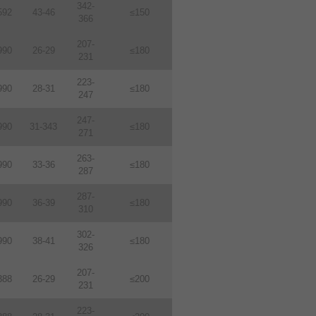
342-
592
43-46
≤150
366
207-
990
26-29
≤180
231
223-
990
28-31
≤180
247
247-
990
31-343
≤180
271
263-
990
33-36
≤180
287
287-
990
36-39
≤180
310
302-
990
38-41
≤180
326
207-
388
26-29
≤200
231
223-