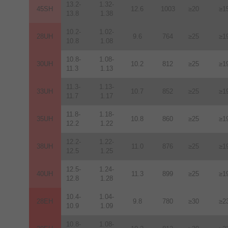
13.2-
1.32-
45SH
12.6
1003
≥20
≥1
13.8
1.38
10.2-
1.02-
28UH
9.6
764
≥25
≥1
10.8
1.08
10.8-
1.08-
30UH
10.2
812
≥25
≥1
11.3
1.13
11.3-
1.13-
33UH
10.7
852
≥25
≥1
11.7
1.17
11.8-
1.18-
35UH
10.8
860
≥25
≥1
12.2
1.22
12.2-
1.22-
38UH
11.0
876
≥25
≥1
12.5
1.25
12.5-
1.24-
40UH
11.3
899
≥25
≥1
12.8
1.28
10.4-
1.04-
28EH
9.8
780
≥30
≥2
10.9
1.09
10.8-
1.08-