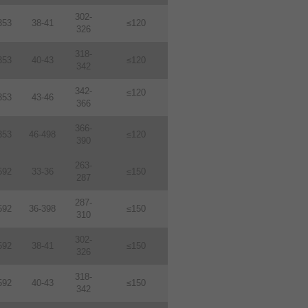
302-
353
38-41
≤120
326
318-
353
40-43
≤120
342
342-
≤120
353
43-46
366
366-
353
46-498
≤120
390
263-
592
33-36
≤150
287
287-
592
36-398
≤150
310
302-
592
38-41
≤150
326
318-
592
40-43
≤150
342