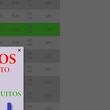
287-
55
36-39
≤80
310
302-
55
38-41
≤80
326
318-
55
40-43
≤80
342
342-
55
43-46
≤80
366
×
366-
55
46-49
≤80
390
382-
76
48-51
≤60
406
398-
76
50-53
≤60
422
247-
114
31-33
≤100
263
263-
114
33-36
≤100