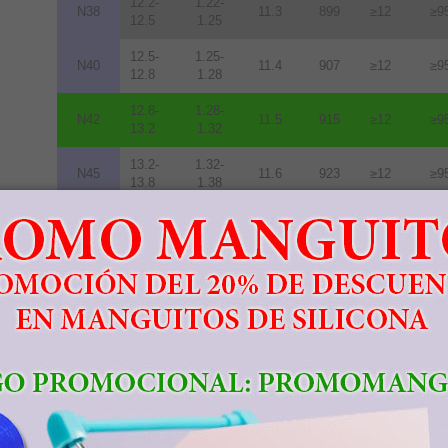
12.2-
1.22-
N38
11.3
899
≥12
≥9
12.5
1.25
12.5-
1.25-
N40
11.4
907
≥12
≥9
12.8
1.28
12.8-
1.28-
N42
11.5
915
≥12
≥9
13.2
1.32
13.2-
1.32-
N45
11.6
923
≥12
≥9
13.8
1.38
13.8-
1.38-
N48
10.5
836
≥12
≥9
14.2
1.42
14.0-
1.40-
N50
10.0
796
≥11
≥8
14.5
1.45
14.3-
1.43-
N52
10.0
796
≥11
≥8
14.8
1.48
11.3-
1.13-
33M
10.5
836
≥14
≥1
11.7
1.17
11.7-
1.17-
35M
10.9
868
≥14
≥1