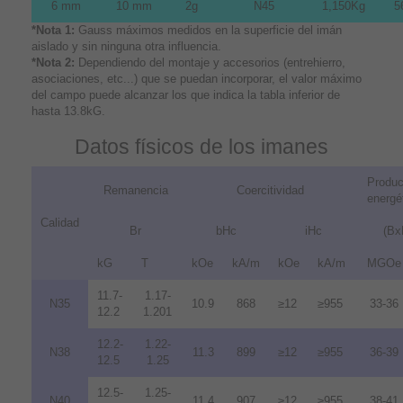
6 mm
10 mm
2g
N45
1,150Kg
5
*Nota 1:
Gauss máximos medidos en la superficie del imán
aislado y sin ninguna otra influencia.
*Nota 2:
Dependiendo del montaje y accesorios (entrehierro,
asociaciones, etc...) que se puedan incorporar, el valor máximo
del campo puede alcanzar los que indica la tabla inferior de
hasta 13.8kG.
Datos físicos de los imanes
Produc
Remanencia
Coercitividad
energé
Calidad
Br
bHc
iHc
(Bx
kG
T
kOe
kA/m
kOe
kA/m
MGOe
11.7-
1.17-
N35
10.9
868
≥12
≥955
33-36
12.2
1.201
12.2-
1.22-
N38
11.3
899
≥12
≥955
36-39
12.5
1.25
12.5-
1.25-
N40
11.4
907
≥12
≥955
38-41