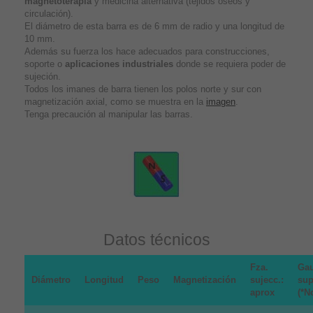
magnetoterapia
y medicina alternativa (tejidos óseos y
circulación).
El diámetro de esta barra es de 6 mm de radio y una longitud de
10 mm.
Además su fuerza los hace adecuados para construcciones,
soporte o
aplicaciones industriales
donde se requiera poder de
sujeción.
Todos los imanes de barra tienen los polos norte y sur con
magnetización axial, como se muestra en la
imagen
.
Tenga precaución al manipular las barras.
Datos técnicos
Fza.
Gau
Diámetro
Longitud
Peso
Magnetización
sujecc.:
sup
aprox
(*N