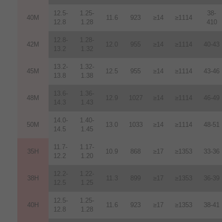
12.5-
1.25-
38-
40M
11.6
923
≥14
≥1114
12.8
1.28
410
12.8-
1.28-
42M
12.0
955
≥14
≥1114
40-43
13.2
1.32
13.2-
1.32-
45M
12.5
955
≥14
≥1114
43-46
13.8
1.38
13.6-
1.36-
48M
12.9
1027
≥14
≥1114
46-49
14.3
1.43
14.0-
1.40-
50M
13.0
1033
≥14
≥1114
48-51
14.5
1.45
11.7-
1.17-
35H
10.9
868
≥17
≥1353
33-36
12.2
1.20
12.2-
1.22-
38H
11.3
899
≥17
≥1353
36-39
12.5
1.25
12.5-
1.25-
40H
11.6
923
≥17
≥1353
38-41
12.8
1.28