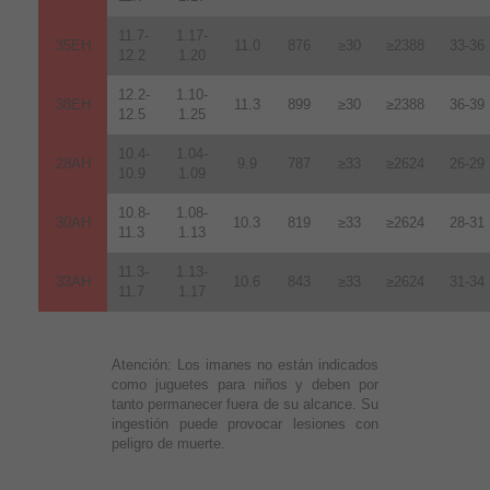
11.7-
1.17-
35EH
11.0
876
≥30
≥2388
33-36
12.2
1.20
12.2-
1.10-
38EH
11.3
899
≥30
≥2388
36-39
12.5
1.25
10.4-
1.04-
28AH
9.9
787
≥33
≥2624
26-29
10.9
1.09
10.8-
1.08-
30AH
10.3
819
≥33
≥2624
28-31
11.3
1.13
11.3-
1.13-
33AH
10.6
843
≥33
≥2624
31-34
11.7
1.17
Atención:
Los imanes no están indicados
como juguetes para niños y deben por
tanto permanecer fuera de su alcance. Su
ingestión puede provocar lesiones con
peligro de muerte.