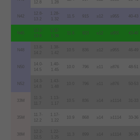
12.8
1.28
12.8-
1.28-
N42
11.5
915
≥12
≥955
40-43
13.2
1.32
13.2-
1.32-
N45
11.6
923
≥12
≥955
43-46
13.8
1.38
13.8-
1.38-
N48
10.5
836
≥12
≥955
46-49
14.2
1.42
14.0-
1.40-
N50
10.0
796
≥11
≥876
48-51
14.5
1.45
14.3-
1.43-
N52
10.0
796
≥11
≥876
50-53
14.8
1.48
11.3-
1.13-
33M
10.5
836
≥14
≥1114
31-33
11.7
1.17
11.7-
1.17-
35M
10.9
868
≥14
≥1114
33-36
12.2
1.22
12.2-
1.22-
38M
11.3
899
≥14
≥1114
36-39
12.5
1.25