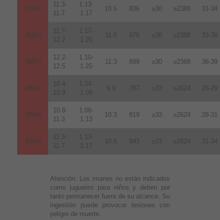
11.3-
1.13-
33EH
10.5
836
≥30
≥2388
31-34
11.7
1.17
11.7-
1.17-
35EH
11.0
876
≥30
≥2388
33-36
12.2
1.20
12.2-
1.10-
38EH
11.3
899
≥30
≥2388
36-39
12.5
1.25
10.4-
1.04-
28AH
9.9
787
≥33
≥2624
26-29
10.9
1.09
10.8-
1.08-
30AH
10.3
819
≥33
≥2624
28-31
11.3
1.13
11.3-
1.13-
33AH
10.6
843
≥33
≥2624
31-34
11.7
1.17
Atención:
Los imanes no están indicados
como juguetes para niños y deben por
tanto permanecer fuera de su alcance. Su
ingestión puede provocar lesiones con
peligro de muerte.