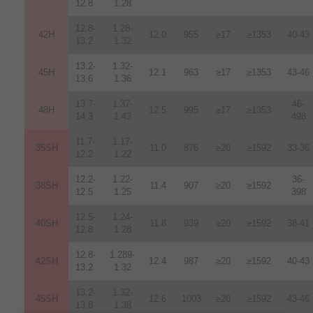
12.8
1.28
12.8-
1.28-
42H
12
.
0
955
≥17
≥1353
40-43
13.2
1.32
13.2-
1.32-
45H
12.1
963
≥17
≥1353
43-46
13.6
1.36
13.7-
1.37-
46-
48H
12.5
995
≥17
≥1353
14.3
1.43
498
11.7-
1.17-
35SH
11.0
876
≥20
≥1592
33-36
12.2
1.22
12.2-
1.22-
36-
38SH
11.4
907
≥20
≥1592
12.5
1.25
398
12.5-
1.24-
40SH
11.8
939
≥20
≥1592
38-41
12.8
1.28
12.8-
1.289-
42SH
12.4
987
≥20
≥1592
40-43
13.2
1.32
13.2-
1.32-
45SH
12.6
1003
≥20
≥1592
43-46
13.8
1.38