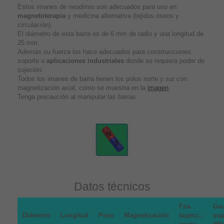
Estos imanes de neodimio son adecuados para uso en
magnetoterapia
y medicina alternativa (tejidos óseos y
circulación).
El diámetro de esta barra es de 6 mm de radio y una longitud de
25 mm.
Además su fuerza los hace adecuados para construcciones,
soporte o
aplicaciones industriales
donde se requiera poder de
sujeción.
Todos los imanes de barra tienen los polos norte y sur con
magnetización axial, como se muestra en la
imagen
.
Tenga precaución al manipular las barras.
Datos técnicos
Fza.
Gau
Diámetro
Longitud
Peso
Magnetización
sujecc.:
sup