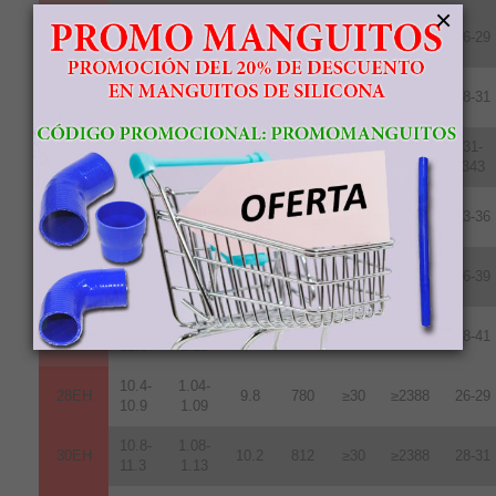
×
10.2-
1.02-
28UH
9.6
764
≥25
≥1990
26-29
10.8
1.08
10.8-
1.08-
30UH
10.2
812
≥25
≥1990
28-31
11.3
1.13
11.3-
1.13-
31-
33UH
10.7
852
≥25
≥1990
11.7
1.17
343
11.8-
1.18-
35UH
10.8
860
≥25
≥1990
33-36
12.2
1.22
12.2-
1.22-
38UH
11.0
876
≥25
≥1990
36-39
12.5
1.25
12.5-
1.24-
40UH
11.3
899
≥25
≥1990
38-41
12.8
1.28
10.4-
1.04-
28EH
9.8
780
≥30
≥2388
26-29
10.9
1.09
10.8-
1.08-
30EH
10.2
812
≥30
≥2388
28-31
11.3
1.13