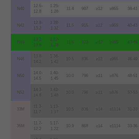
12.5-
1.25-
N40
11.4
907
≥12
≥955
38-41
12.8
1.28
12.8-
1.28-
N42
11.5
915
≥12
≥955
40-43
13.2
1.32
13.2-
1.32-
N45
11.6
923
≥12
≥955
43-46
13.8
1.38
13.8-
1.38-
N48
10.5
836
≥12
≥955
46-49
14.2
1.42
14.0-
1.40-
N50
10.0
796
≥11
≥876
48-51
14.5
1.45
14.3-
1.43-
N52
10.0
796
≥11
≥876
50-53
14.8
1.48
11.3-
1.13-
33M
10.5
836
≥14
≥1114
31-33
11.7
1.17
11.7-
1.17-
35M
10.9
868
≥14
≥1114
33-36
12.2
1.22