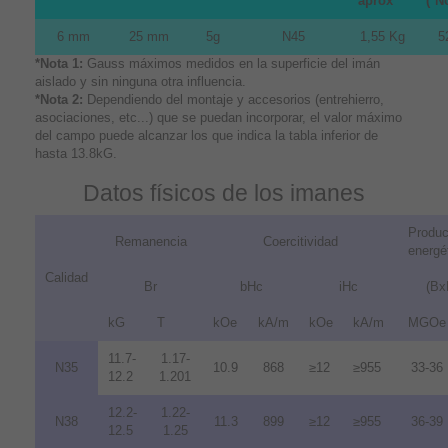
aprox
(*N
6 mm
25 mm
5g
N45
1,55 Kg
5
*Nota 1:
Gauss máximos medidos en la superficie del imán
aislado y sin ninguna otra influencia.
*Nota 2:
Dependiendo del montaje y accesorios (entrehierro,
asociaciones, etc...) que se puedan incorporar, el valor máximo
del campo puede alcanzar los que indica la tabla inferior de
hasta 13.8kG.
Datos físicos de los imanes
Produc
Remanencia
Coercitividad
energé
Calidad
Br
bHc
iHc
(Bx
kG
T
kOe
kA/m
kOe
kA/m
MGOe
11.7-
1.17-
N35
10.9
868
≥12
≥955
33-36
12.2
1.201
12.2-
1.22-
N38
11.3
899
≥12
≥955
36-39
12.5
1.25