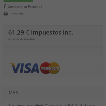
Compartir en Facebook
Imprimir
61,29 €
impuestos inc.
en lugar de
87,50 €
MÁS
Super
imán
de
neodimio
(Composición NdFeB Neodimio-Hierro-