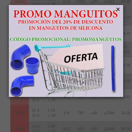
45SH
12.6
1003
≥20
≥1592
43-46
13.8
1.38
×
10.2-
1.02-
28UH
9.6
764
≥25
≥1990
26-29
10.8
1.08
10.8-
1.08-
30UH
10.2
812
≥25
≥1990
28-31
11.3
1.13
11.3-
1.13-
31-
33UH
10.7
852
≥25
≥1990
11.7
1.17
343
11.8-
1.18-
35UH
10.8
860
≥25
≥1990
33-36
12.2
1.22
12.2-
1.22-
38UH
11.0
876
≥25
≥1990
36-39
12.5
1.25
12.5-
1.24-
40UH
11.3
899
≥25
≥1990
38-41
12.8
1.28
10.4-
1.04-
28EH
9.8
780
≥30
≥2388
26-29
10.9
1.09
10.8-
1.08-
30EH
10.2
812
≥30
≥2388
28-31
11.3
1.13