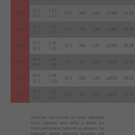
11.3-
1.13-
33EH
10.5
836
≥30
≥2388
31-34
11.7
1.17
11.7-
1.17-
35EH
11.0
876
≥30
≥2388
33-36
12.2
1.20
12.2-
1.10-
38EH
11.3
899
≥30
≥2388
36-39
12.5
1.25
10.4-
1.04-
28AH
9.9
787
≥33
≥2624
26-29
10.9
1.09
10.8-
1.08-
30AH
10.3
819
≥33
≥2624
28-31
11.3
1.13
11.3-
1.13-
33AH
10.6
843
≥33
≥2624
31-34
11.7
1.17
Atención:
Los imanes no están indicados
como juguetes para niños y deben por
tanto permanecer fuera de su alcance. Su
ingestión puede provocar lesiones con