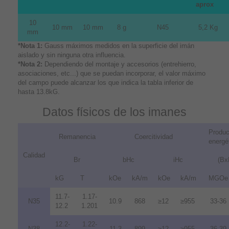
aprox
10
10 mm
10 mm
8 g
N45
5,2 Kg
mm
*Nota 1:
Gauss máximos medidos en la superficie del imán
aislado y sin ninguna otra influencia.
*Nota 2:
Dependiendo del montaje y accesorios (entrehierro,
asociaciones, etc...) que se puedan incorporar, el valor máximo
del campo puede alcanzar los que indica la tabla inferior de
hasta 13.8kG.
Datos físicos de los imanes
Produc
Remanencia
Coercitividad
energé
Calidad
Br
bHc
iHc
(Bx
kG
T
kOe
kA/m
kOe
kA/m
MGOe
11.7-
1.17-
N35
10.9
868
≥12
≥955
33-36
12.2
1.201
12.2-
1.22-
N38
11.3
899
≥12
≥955
36-39