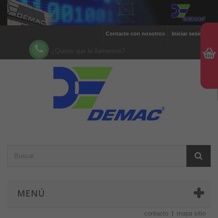
Contacte con nosotros
Iniciar sesión
¿Quiere que le llamemos?
MENÚ
contacto
mapa sitio