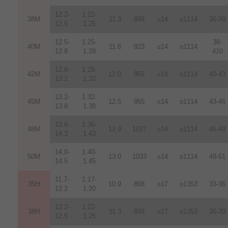
12.2-
1.22-
38M
11.3
899
≥14
≥1114
36-39
12.5
1.25
12.5-
1.25-
38-
40M
11.6
923
≥14
≥1114
12.8
1.28
410
12.8-
1.28-
42M
12.0
955
≥14
≥1114
40-43
13.2
1.32
13.2-
1.32-
45M
12.5
955
≥14
≥1114
43-46
13.8
1.38
13.6-
1.36-
48M
12.9
1027
≥14
≥1114
46-49
14.3
1.43
14.0-
1.40-
50M
13.0
1033
≥14
≥1114
48-51
14.5
1.45
11.7-
1.17-
35H
10.9
868
≥17
≥1353
33-36
12.2
1.20
12.2-
1.22-
38H
11.3
899
≥17
≥1353
36-39
12.5
1.25