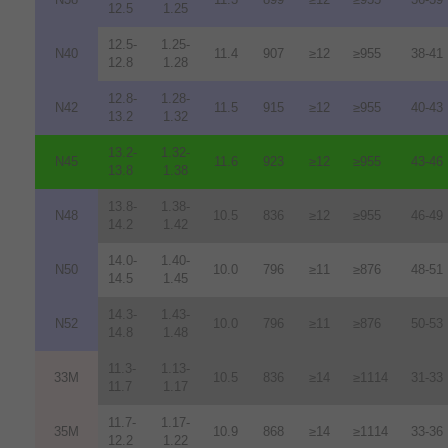
12.5
1.25
12.5-
1.25-
N40
11.4
907
≥12
≥955
38-41
12.8
1.28
12.8-
1.28-
N42
11.5
915
≥12
≥955
40-43
13.2
1.32
13.2-
1.32-
N45
11.6
923
≥12
≥955
43-46
13.8
1.38
13.8-
1.38-
N48
10.5
836
≥12
≥955
46-49
14.2
1.42
14.0-
1.40-
N50
10.0
796
≥11
≥876
48-51
14.5
1.45
14.3-
1.43-
N52
10.0
796
≥11
≥876
50-53
14.8
1.48
11.3-
1.13-
33M
10.5
836
≥14
≥1114
31-33
11.7
1.17
11.7-
1.17-
35M
10.9
868
≥14
≥1114
33-36
12.2
1.22