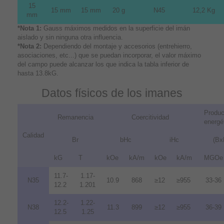
15
15 mm
15 mm
20 g
N45
12,2 Kg
mm
*Nota 1:
Gauss máximos medidos en la superficie del imán
aislado y sin ninguna otra influencia.
*Nota 2:
Dependiendo del montaje y accesorios (entrehierro,
asociaciones, etc...) que se puedan incorporar, el valor máximo
del campo puede alcanzar los que indica la tabla inferior de
hasta 13.8kG.
Datos físicos de los imanes
Produc
Remanencia
Coercitividad
energé
Calidad
Br
bHc
iHc
(Bx
kG
T
kOe
kA/m
kOe
kA/m
MGOe
11.7-
1.17-
N35
10.9
868
≥12
≥955
33-36
12.2
1.201
12.2-
1.22-
N38
11.3
899
≥12
≥955
36-39
12.5
1.25