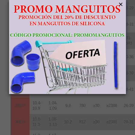
×
10.2-
1.02-
28UH
9.6
764
≥25
≥1990
26-29
10.8
1.08
10.8-
1.08-
30UH
10.2
812
≥25
≥1990
28-31
11.3
1.13
11.3-
1.13-
31-
33UH
10.7
852
≥25
≥1990
11.7
1.17
343
11.8-
1.18-
35UH
10.8
860
≥25
≥1990
33-36
12.2
1.22
12.2-
1.22-
38UH
11.0
876
≥25
≥1990
36-39
12.5
1.25
12.5-
1.24-
40UH
11.3
899
≥25
≥1990
38-41
12.8
1.28
10.4-
1.04-
28EH
9.8
780
≥30
≥2388
26-29
10.9
1.09
10.8-
1.08-
30EH
10.2
812
≥30
≥2388
28-31
11.3
1.13