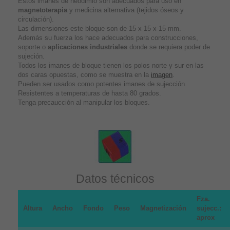
Estos imanes de neodimio son adecuados para uso en
magnetoterapia
y medicina alternativa (tejidos óseos y
circulación).
Las dimensiones este bloque son de 15 x 15 x 15 mm.
Además su fuerza los hace adecuados para construcciones,
soporte o
aplicaciones industriales
donde se requiera poder de
sujeción.
Todos los imanes de bloque tienen los polos norte y sur en las
dos caras opuestas, como se muestra en la
imagen
.
Pueden ser usados como potentes imanes de sujección.
Resistentes a temperaturas de hasta 80 grados.
Tenga precaucción al manipular los bloques.
Datos técnicos
Fza.
Altura
Ancho
Fondo
Peso
Magnetización
sujecc.:
aprox