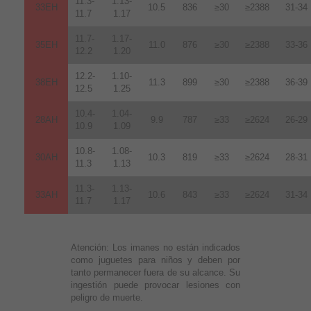
11.3-
1.13-
33EH
10.5
836
≥30
≥2388
31-34
11.7
1.17
11.7-
1.17-
35EH
11.0
876
≥30
≥2388
33-36
12.2
1.20
12.2-
1.10-
38EH
11.3
899
≥30
≥2388
36-39
12.5
1.25
10.4-
1.04-
28AH
9.9
787
≥33
≥2624
26-29
10.9
1.09
10.8-
1.08-
30AH
10.3
819
≥33
≥2624
28-31
11.3
1.13
11.3-
1.13-
33AH
10.6
843
≥33
≥2624
31-34
11.7
1.17
Atención:
Los imanes no están indicados
como juguetes para niños y deben por
tanto permanecer fuera de su alcance. Su
ingestión puede provocar lesiones con
peligro de muerte.