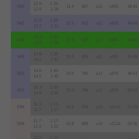
12.5-
1.25-
N40
11.4
907
≥12
≥955
38-41
12.8
1.28
12.8-
1.28-
N42
11.5
915
≥12
≥955
40-43
13.2
1.32
13.2-
1.32-
N45
11.6
923
≥12
≥955
43-46
13.8
1.38
13.8-
1.38-
N48
10.5
836
≥12
≥955
46-49
14.2
1.42
14.0-
1.40-
N50
10.0
796
≥11
≥876
48-51
14.5
1.45
14.3-
1.43-
N52
10.0
796
≥11
≥876
50-53
14.8
1.48
11.3-
1.13-
33M
10.5
836
≥14
≥1114
31-33
11.7
1.17
11.7-
1.17-
35M
10.9
868
≥14
≥1114
33-36
12.2
1.22
12.2-
1.22-