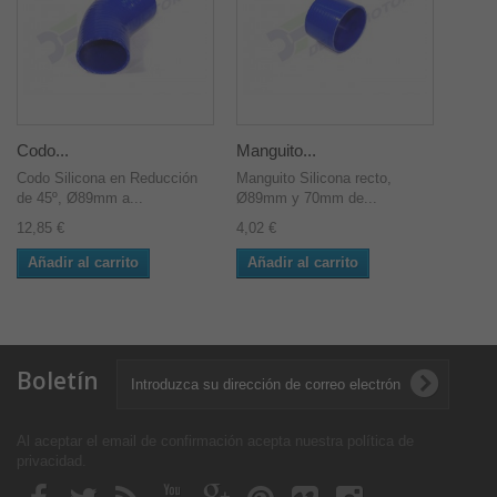
Codo...
Manguito...
Codo Silicona en Reducción
Manguito Silicona recto,
de 45º, Ø89mm a...
Ø89mm y 70mm de...
12,85 €
4,02 €
Añadir al carrito
Añadir al carrito
Boletín
Al aceptar el email de confirmación acepta nuestra política de
privacidad
.