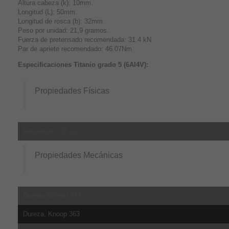
Altura cabeza (k): 10mm.
Longitud (L): 50mm.
Longitud de rosca (b): 32mm.
Peso por unidad: 21,9 gramos.
Fuerza de pretensado recomendada: 31.4 kN
Par de apriete recomendado: 46.07Nm
Especificaciones Titanio grado 5 (6Al4V):
Propiedades Físicas
Densidad 4.43 g/cc
Propiedades Mecánicas
Dureza Brinell 334
Dureza, Knoop 363