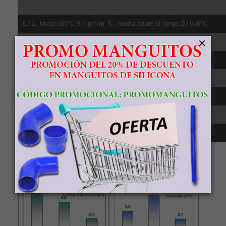
CTE, lineal 250°C 9.2 µm/m-°C, media sobre el rango 20-315ºC
CTE, lineal 500°C 9.7 µm/m-°C, media sobre el rango 20-650ºC
×
Calor específico 0.5263 J/g-°C
Conductividad té;rmica 6.7 W/m-K
Punto de fusión 1604 - 1660 °C
Sólido 1604 °C
Líquido 1660 °C
Transición beta 980 °C
Comparativa
resistencia, densidad, relación resistencia-
densidad y punto de fusión del material Titanio Grado 5 frente al
aluminio 6061 y acero 8.8