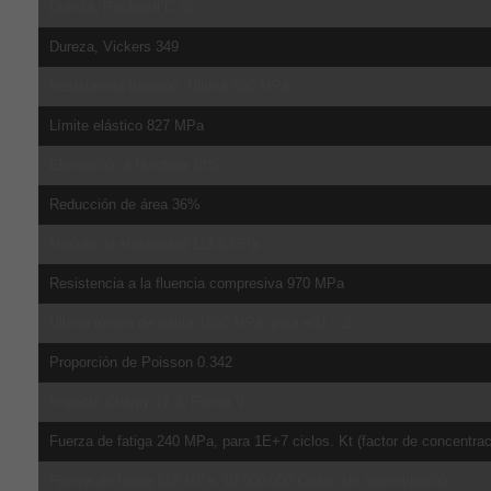
Dureza, Rockwell C 36
Dureza, Vickers 349
Resistencia tracción, Ultima 950 MPa
Límite elástico 827 MPa
Elongación a la rotura 14%
Reducción de área 36%
Módulo de elasticidad 113.8 GPa
Resistencia a la fluencia compresiva 970 MPa
Ultima fuerza de rotura 1860 MPa, para e/D = 2
Proporción de Poisson 0.342
Impacto Charpy 17 J, Forma V
Fuerza de fatiga 240 MPa, para 1E+7 ciclos. Kt (factor de concentrac
Fuerza de fatiga 510 MPa, 10,000,000 Ciclos sin concentración