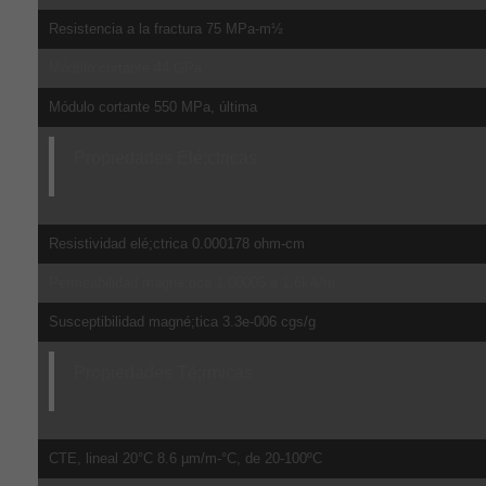
Resistencia a la fractura 75 MPa-m½
Módulo cortante 44 GPa
Módulo cortante 550 MPa, última
Propiedades Elé;ctricas
Resistividad elé;ctrica 0.000178 ohm-cm
Permeabilidad magné;tica 1.00005 a 1.6kA/m
Susceptibilidad magné;tica 3.3e-006 cgs/g
Propiedades Té;rmicas
CTE, lineal 20°C 8.6 µm/m-°C, de 20-100ºC