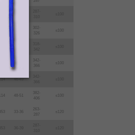
287
287-
114
36-39
≤100
310
302-
114
38-410
≤100
326
318-
114
40-43
≤100
342
342-
114
43-46
≤100
366
342-
114
46-49
≤100
366
382-
114
48-51
≤100
406
263-
353
33-36
≤120
287
287-
353
36-39
≤120
310