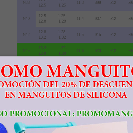
N38
11.3
899
≥12
≥9
12.5
1.25
12.5-
1.25-
N40
11.4
907
≥12
≥9
12.8
1.28
12.8-
1.28-
N42
11.5
915
≥12
≥9
13.2
1.32
13.2-
1.32-
N45
11.6
923
≥12
≥9
13.8
1.38
13.8-
1.38-
N48
10.5
836
≥12
≥9
14.2
1.42
14.0-
1.40-
N50
10.0
796
≥11
≥8
14.5
1.45
14.3-
1.43-
N52
10.0
796
≥11
≥8
14.8
1.48
11.3-
1.13-
33M
10.5
836
≥14
≥1
11.7
1.17
11.7-
1.17-
35M
10.9
868
≥14
≥1