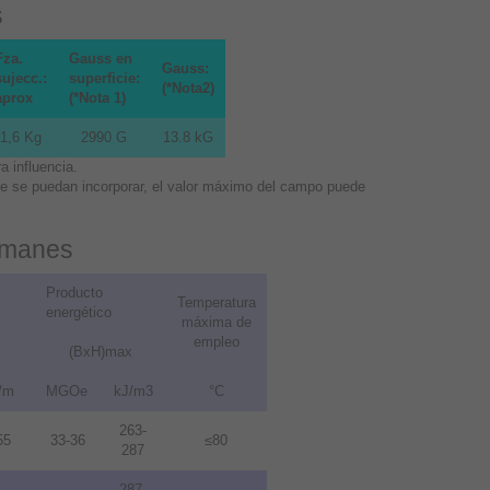
s
Fza.
Gauss en
Gauss:
sujecc.:
superficie:
(*Nota2)
aprox
(*Nota 1)
1,6 Kg
2990 G
13.8 kG
 influencia.
que se puedan incorporar, el valor máximo del campo puede
 imanes
Producto
Temperatura
energético
máxima de
empleo
(BxH)max
/m
MGOe
kJ/m3
°C
263-
55
33-36
≤80
287
287-