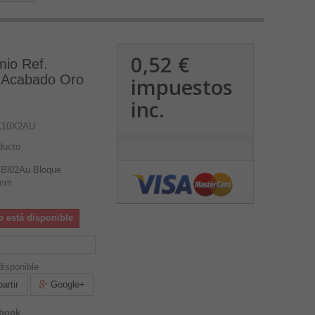
0,52 €
mio Ref.
 Acabado Oro
impuestos
inc.
X10X2AU
ducto
 Bl02Au Bloque
2mm
o está disponible
isponible
rtir
Google+
ebook