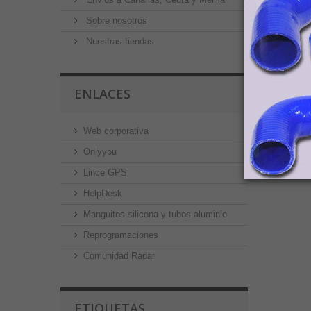
Sobre nosotros
Nuestras tiendas
ENLACES
Web corporativa
Onlyyou
Lince GPS
HelpDesk
Manguitos silicona y tubos aluminio
Reprogramaciones
Comunidad Radar
ETIQUETAS