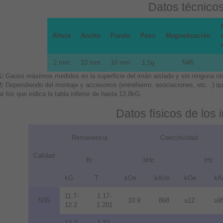
Datos técnico
Altura
Ancho
Fondo
Peso
Magnetización
2 mm
10 mm
10 mm
1,5g
N45
1:
Gauss máximos medidos en la superficie del imán aislado y sin ninguna otra
2:
Dependiendo del montaje y accesorios (entrehierro, asociaciones, etc...) 
r los que indica la tabla inferior de hasta 13.8kG.
Datos físicos de los
Remanencia
Coercitividad
Calidad
Br
bHc
iHc
kG
T
kOe
kA/m
kOe
kA
11.7-
1.17-
N35
10.9
868
≥12
≥9
12.2
1.201
12.2-
1.22-