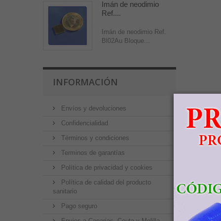
Imán de neodimio
Ref....
Imán de neodimio Ref.
Bl02Au Bloque...
INFORMACIÓN
Envíos y devoluciones
Confidencialidad
Términos y condiciones
Terminos de garantías
Política de privacidad y cookies
Política de calidad del producto
sanitario
Pago seguro
Envios a Canarias, Ceuta y Melilla