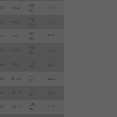
302-
353
38-41
≤120
326
318-
353
40-43
≤120
342
342-
≤120
353
43-46
366
366-
353
46-498
≤120
390
263-
592
33-36
≤150
287
287-
592
36-398
≤150
310
302-
592
38-41
≤150
326
318-
592
40-43
≤150
342