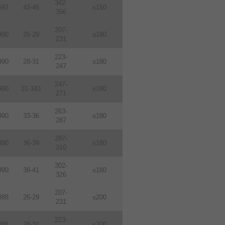
342-
592
43-46
≤150
366
207-
990
26-29
≤180
231
223-
990
28-31
≤180
247
247-
990
31-343
≤180
271
263-
990
33-36
≤180
287
287-
990
36-39
≤180
310
302-
990
38-41
≤180
326
207-
388
26-29
≤200
231
223-
388
28-31
≤200