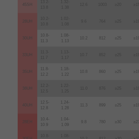
13.2-
1.32-
45SH
12.6
1003
≥20
≥1
13.8
1.38
10.2-
1.02-
28UH
9.6
764
≥25
≥1
10.8
1.08
10.8-
1.08-
30UH
10.2
812
≥25
≥1
11.3
1.13
11.3-
1.13-
33UH
10.7
852
≥25
≥1
11.7
1.17
11.8-
1.18-
35UH
10.8
860
≥25
≥1
12.2
1.22
12.2-
1.22-
38UH
11.0
876
≥25
≥1
12.5
1.25
12.5-
1.24-
40UH
11.3
899
≥25
≥1
12.8
1.28
10.4-
1.04-
28EH
9.8
780
≥30
≥2
10.9
1.09
10.8-
1.08-
30EH
10.2
812
≥30
≥2