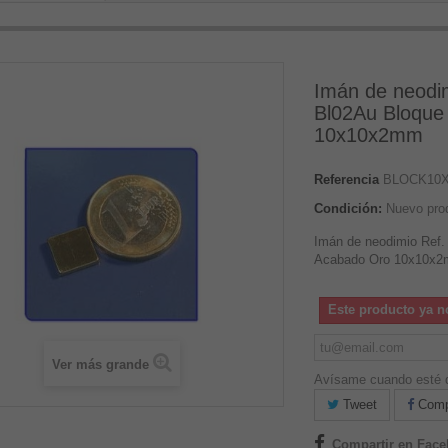
Imán de neodi
Bl02Au Bloque
10x10x2mm
Referencia
BLOCK10
Condición:
Nuevo pro
Imán de neodimio Ref.
Acabado Oro 10x10x
Este producto ya n
Ver más grande
Avísame cuando esté d
Tweet
Compa
Compartir en Fac