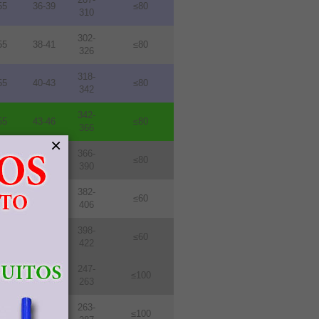
55
36-39
≤80
310
302-
55
38-41
≤80
326
318-
55
40-43
≤80
342
342-
55
43-46
≤80
366
×
366-
55
46-49
≤80
390
382-
76
48-51
≤60
406
398-
76
50-53
≤60
422
247-
114
31-33
≤100
263
263-
114
33-36
≤100