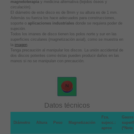
magnetoterapia
y medicina alternativa (tejidos óseos y
circulación).
El diámetro de este disco es de 8mm y su altura es de 1 mm.
Además su fuerza los hace adecuados para construcciones,
soporte o
aplicaciones industriales
donde se requiera poder de
sujeción.
Todos los imanes de disco tienen los polos norte y sur en las
superficies circulares (magnetización axial), como se muestra en
la
imagen
.
Tenga precaución al manipular los discos. La unión accidental de
dos discos potentes como éstas pueden producir daños en las
manos si no se manipulan con precaución.
Datos técnicos
Fza.
Gauss
Diámetro
Altura
Peso
Magnetización
sujecc.:
superf
aprox
(*Nota 