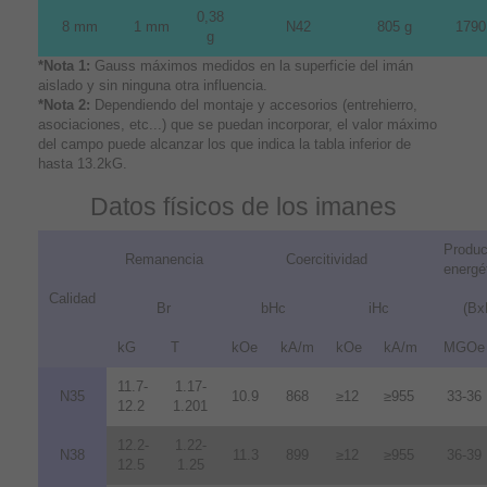
0,38
8 mm
1 mm
N42
805 g
1790
g
*Nota 1:
Gauss máximos medidos en la superficie del imán
aislado y sin ninguna otra influencia.
*Nota 2:
Dependiendo del montaje y accesorios (entrehierro,
asociaciones, etc...) que se puedan incorporar, el valor máximo
del campo puede alcanzar los que indica la tabla inferior de
hasta 13.2kG.
Datos físicos de los imanes
Produc
Remanencia
Coercitividad
energé
Calidad
Br
bHc
iHc
(Bx
kG
T
kOe
kA/m
kOe
kA/m
MGOe
11.7-
1.17-
N35
10.9
868
≥12
≥955
33-36
12.2
1.201
12.2-
1.22-
N38
11.3
899
≥12
≥955
36-39
12.5
1.25