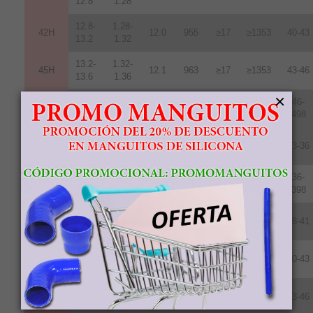
12.8
1.28
12.8-
1.28-
42H
12
.
0
955
≥17
≥1353
40-43
13.2
1.32
13.2-
1.32-
45H
12.1
963
≥17
≥1353
43-46
13.6
1.36
×
13.7-
1.37-
46-
48H
12.5
995
≥17
≥1353
14.3
1.43
498
11.7-
1.17-
35SH
11.0
876
≥20
≥1592
33-36
12.2
1.22
12.2-
1.22-
36-
38SH
11.4
907
≥20
≥1592
12.5
1.25
398
12.5-
1.24-
40SH
11.8
939
≥20
≥1592
38-41
12.8
1.28
12.8-
1.289-
42SH
12.4
987
≥20
≥1592
40-43
13.2
1.32
13.2-
1.32-
45SH
12.6
1003
≥20
≥1592
43-46
13.8
1.38