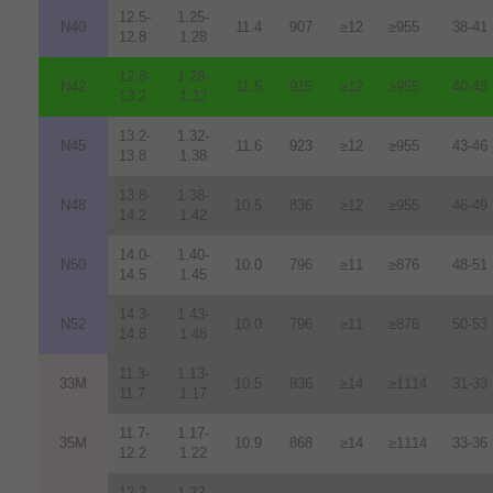
12.5-
1.25-
N40
11.4
907
≥12
≥955
38-41
12.8
1.28
12.8-
1.28-
N42
11.5
915
≥12
≥955
40-43
13.2
1.32
13.2-
1.32-
N45
11.6
923
≥12
≥955
43-46
13.8
1.38
13.8-
1.38-
N48
10.5
836
≥12
≥955
46-49
14.2
1.42
14.0-
1.40-
N50
10.0
796
≥11
≥876
48-51
14.5
1.45
14.3-
1.43-
N52
10.0
796
≥11
≥876
50-53
14.8
1.48
11.3-
1.13-
33M
10.5
836
≥14
≥1114
31-33
11.7
1.17
11.7-
1.17-
35M
10.9
868
≥14
≥1114
33-36
12.2
1.22
12.2-
1.22-