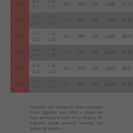
11.3-
1.13-
33EH
10.5
836
≥30
≥2388
31-34
11.7
1.17
11.7-
1.17-
35EH
11.0
876
≥30
≥2388
33-36
12.2
1.20
12.2-
1.10-
38EH
11.3
899
≥30
≥2388
36-39
12.5
1.25
10.4-
1.04-
28AH
9.9
787
≥33
≥2624
26-29
10.9
1.09
10.8-
1.08-
30AH
10.3
819
≥33
≥2624
28-31
11.3
1.13
11.3-
1.13-
33AH
10.6
843
≥33
≥2624
31-34
11.7
1.17
Atención:
Los imanes no están indicados
como juguetes para niños y deben por
tanto permanecer fuera de su alcance. Su
ingestión puede provocar lesiones con
peligro de muerte.