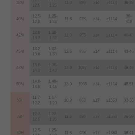
38M
11.3
899
≥14
≥1114
36-39
12.5
1.25
12.5-
1.25-
38-
40M
11.6
923
≥14
≥1114
12.8
1.28
410
12.8-
1.28-
42M
12.0
955
≥14
≥1114
40-43
13.2
1.32
13.2-
1.32-
45M
12.5
955
≥14
≥1114
43-46
13.8
1.38
13.6-
1.36-
48M
12.9
1027
≥14
≥1114
46-49
14.3
1.43
14.0-
1.40-
50M
13.0
1033
≥14
≥1114
48-51
14.5
1.45
11.7-
1.17-
35H
10.9
868
≥17
≥1353
33-36
12.2
1.20
12.2-
1.22-
38H
11.3
899
≥17
≥1353
36-39
12.5
1.25
12.5-
1.25-
40H
11.6
923
≥17
≥1353
38-41