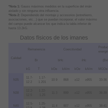
*Nota 1:
Gauss máximos medidos en la superficie del imán
aislado y sin ninguna otra influencia.
*Nota 2:
Dependiendo del montaje y accesorios (entrehierro,
asociaciones, etc...) que se puedan incorporar, el valor máximo
del campo puede alcanzar los que indica la tabla inferior de
hasta 13.2kG.
Datos físicos de los imanes
Produc
Remanencia
Coercitividad
energé
Calidad
Br
bHc
iHc
(Bx
kG
T
kOe
kA/m
kOe
kA/m
MGOe
11.7-
1.17-
N35
10.9
868
≥12
≥955
33-36
12.2
1.201
12.2-
1.22-
N38
11.3
899
≥12
≥955
36-39
12.5
1.25
12.5-
1.25-
N40
11.4
907
≥12
≥955
38-41
12.8
1.28