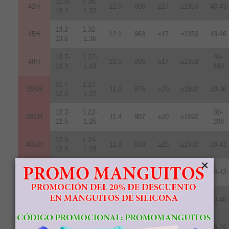
12.8-
1.28-
42H
12
.
0
955
≥17
≥1353
40-43
13.2
1.32
13.2-
1.32-
45H
12.1
963
≥17
≥1353
43-46
13.6
1.36
13.7-
1.37-
46-
48H
12.5
995
≥17
≥1353
14.3
1.43
498
11.7-
1.17-
35SH
11.0
876
≥20
≥1592
33-36
12.2
1.22
12.2-
1.22-
36-
38SH
11.4
907
≥20
≥1592
12.5
1.25
398
12.5-
1.24-
40SH
11.8
939
≥20
≥1592
38-41
12.8
1.28
×
12.8-
1.289-
42SH
12.4
987
≥20
≥1592
40-43
13.2
1.32
13.2-
1.32-
45SH
12.6
1003
≥20
≥1592
43-46
13.8
1.38
10.2-
1.02-
28UH
9.6
764
≥25
≥1990
26-29