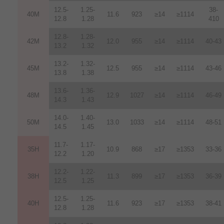
12.5-
1.25-
38-
40M
11.6
923
≥14
≥1114
12.8
1.28
410
12.8-
1.28-
42M
12.0
955
≥14
≥1114
40-43
13.2
1.32
13.2-
1.32-
45M
12.5
955
≥14
≥1114
43-46
13.8
1.38
13.6-
1.36-
48M
12.9
1027
≥14
≥1114
46-49
14.3
1.43
14.0-
1.40-
50M
13.0
1033
≥14
≥1114
48-51
14.5
1.45
11.7-
1.17-
35H
10.9
868
≥17
≥1353
33-36
12.2
1.20
12.2-
1.22-
38H
11.3
899
≥17
≥1353
36-39
12.5
1.25
12.5-
1.25-
40H
11.6
923
≥17
≥1353
38-41
12.8
1.28