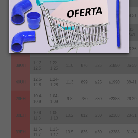
10.8
1.08
10.8-
1.08-
30UH
10.2
812
≥25
≥1990
28-31
11.3
1.13
11.3-
1.13-
31-
33UH
10.7
852
≥25
≥1990
11.7
1.17
343
11.8-
1.18-
35UH
10.8
860
≥25
≥1990
33-36
12.2
1.22
12.2-
1.22-
38UH
11.0
876
≥25
≥1990
36-39
12.5
1.25
12.5-
1.24-
40UH
11.3
899
≥25
≥1990
38-41
12.8
1.28
10.4-
1.04-
28EH
9.8
780
≥30
≥2388
26-29
10.9
1.09
10.8-
1.08-
30EH
10.2
812
≥30
≥2388
28-31
11.3
1.13
11.3-
1.13-
33EH
10.5
836
≥30
≥2388
31-34
11.7
1.17