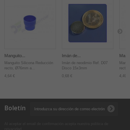
Manguito...
Imán de...
Mangu
Manguito Silicona Reducción
Imán de neodimio Ref. D07
Mangu
recto, Ø76mm a...
Disco 15x3mm
recto
4,64 €
0,68 €
4,49 €
Boletín
Al aceptar el email de confirmación acepta nuestra política de
privacidad
.