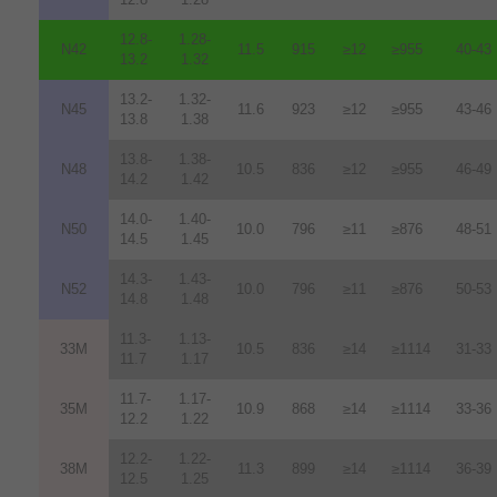
12.8-
1.28-
N42
11.5
915
≥12
≥955
40-43
13.2
1.32
13.2-
1.32-
N45
11.6
923
≥12
≥955
43-46
13.8
1.38
13.8-
1.38-
N48
10.5
836
≥12
≥955
46-49
14.2
1.42
14.0-
1.40-
N50
10.0
796
≥11
≥876
48-51
14.5
1.45
14.3-
1.43-
N52
10.0
796
≥11
≥876
50-53
14.8
1.48
11.3-
1.13-
33M
10.5
836
≥14
≥1114
31-33
11.7
1.17
11.7-
1.17-
35M
10.9
868
≥14
≥1114
33-36
12.2
1.22
12.2-
1.22-
38M
11.3
899
≥14
≥1114
36-39
12.5
1.25