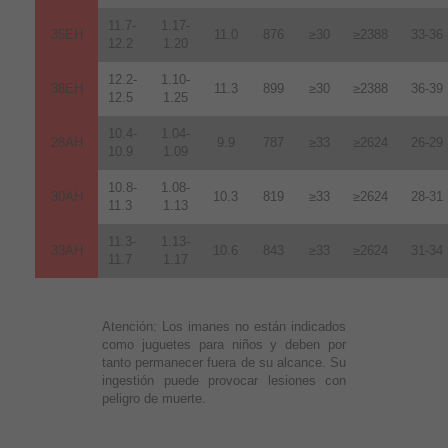
11.7-
1.17-
35EH
11.0
876
≥30
≥2388
33-36
12.2
1.20
12.2-
1.10-
38EH
11.3
899
≥30
≥2388
36-39
12.5
1.25
10.4-
1.04-
28AH
9.9
787
≥33
≥2624
26-29
10.9
1.09
10.8-
1.08-
30AH
10.3
819
≥33
≥2624
28-31
11.3
1.13
11.3-
1.13-
33AH
10.6
843
≥33
≥2624
31-34
11.7
1.17
Atención:
Los imanes no están indicados
como juguetes para niños y deben por
tanto permanecer fuera de su alcance. Su
ingestión puede provocar lesiones con
peligro de muerte.