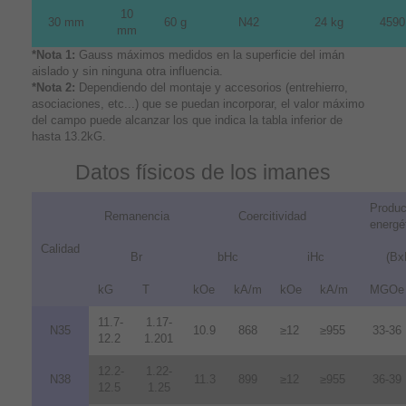
10
30 mm
60 g
N42
24 kg
4590
mm
*Nota 1:
Gauss máximos medidos en la superficie del imán
aislado y sin ninguna otra influencia.
*Nota 2:
Dependiendo del montaje y accesorios (entrehierro,
asociaciones, etc...) que se puedan incorporar, el valor máximo
del campo puede alcanzar los que indica la tabla inferior de
hasta 13.2kG.
Datos físicos de los imanes
Produc
Remanencia
Coercitividad
energé
Calidad
Br
bHc
iHc
(Bx
kG
T
kOe
kA/m
kOe
kA/m
MGOe
11.7-
1.17-
N35
10.9
868
≥12
≥955
33-36
12.2
1.201
12.2-
1.22-
N38
11.3
899
≥12
≥955
36-39
12.5
1.25