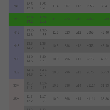
12.5-
1.25-
N40
11.4
907
≥12
≥955
38-41
12.8
1.28
12.8-
1.28-
N42
11.5
915
≥12
≥955
40-43
13.2
1.32
13.2-
1.32-
N45
11.6
923
≥12
≥955
43-46
13.8
1.38
13.8-
1.38-
N48
10.5
836
≥12
≥955
46-49
14.2
1.42
14.0-
1.40-
N50
10.0
796
≥11
≥876
48-51
14.5
1.45
14.3-
1.43-
N52
10.0
796
≥11
≥876
50-53
14.8
1.48
11.3-
1.13-
33M
10.5
836
≥14
≥1114
31-33
11.7
1.17
11.7-
1.17-
35M
10.9
868
≥14
≥1114
33-36
12.2
1.22
12.2-
1.22-