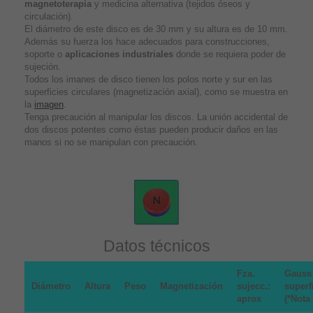
magnetoterapia
y medicina alternativa (tejidos óseos y
circulación).
El diámetro de este disco es de 30 mm y su altura es de 10 mm.
Además su fuerza los hace adecuados para construcciones,
soporte o
aplicaciones industriales
donde se requiera poder de
sujeción.
Todos los imanes de disco tienen los polos norte y sur en las
superficies circulares (magnetización axial), como se muestra en
la
imagen
.
Tenga precaución al manipular los discos. La unión accidental de
dos discos potentes como éstas pueden producir daños en las
manos si no se manipulan con precaución.
Datos técnicos
Fza.
Gauss
Diámetro
Altura
Peso
Magnetización
sujecc.:
superf
aprox
(*Nota 