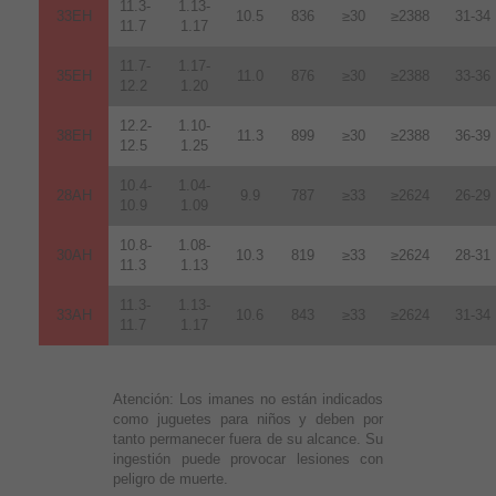
11.3-
1.13-
33EH
10.5
836
≥30
≥2388
31-34
11.7
1.17
11.7-
1.17-
35EH
11.0
876
≥30
≥2388
33-36
12.2
1.20
12.2-
1.10-
38EH
11.3
899
≥30
≥2388
36-39
12.5
1.25
10.4-
1.04-
28AH
9.9
787
≥33
≥2624
26-29
10.9
1.09
10.8-
1.08-
30AH
10.3
819
≥33
≥2624
28-31
11.3
1.13
11.3-
1.13-
33AH
10.6
843
≥33
≥2624
31-34
11.7
1.17
Atención:
Los imanes no están indicados
como juguetes para niños y deben por
tanto permanecer fuera de su alcance. Su
ingestión puede provocar lesiones con
peligro de muerte.