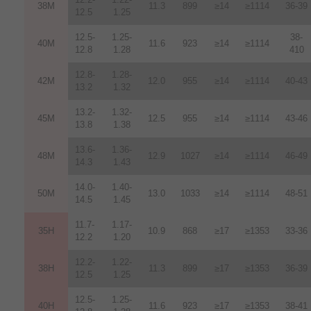
38M
11.3
899
≥14
≥1114
36-39
12.5
1.25
12.5-
1.25-
38-
40M
11.6
923
≥14
≥1114
12.8
1.28
410
12.8-
1.28-
42M
12.0
955
≥14
≥1114
40-43
13.2
1.32
13.2-
1.32-
45M
12.5
955
≥14
≥1114
43-46
13.8
1.38
13.6-
1.36-
48M
12.9
1027
≥14
≥1114
46-49
14.3
1.43
14.0-
1.40-
50M
13.0
1033
≥14
≥1114
48-51
14.5
1.45
11.7-
1.17-
35H
10.9
868
≥17
≥1353
33-36
12.2
1.20
12.2-
1.22-
38H
11.3
899
≥17
≥1353
36-39
12.5
1.25
12.5-
1.25-
40H
11.6
923
≥17
≥1353
38-41