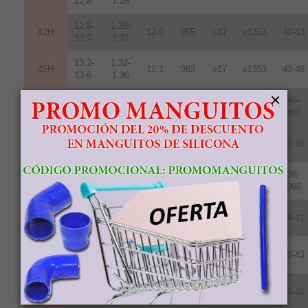
12.8
1.28
12.8-
1.28-
42H
12
.
0
955
≥17
≥1353
40-43
13.2
1.32
13.2-
1.32-
45H
12.1
963
≥17
≥1353
43-46
13.6
1.36
×
13.7-
1.37-
46-
48H
12.5
995
≥17
≥1353
14.3
1.43
498
11.7-
1.17-
35SH
11.0
876
≥20
≥1592
33-36
12.2
1.22
12.2-
1.22-
36-
38SH
11.4
907
≥20
≥1592
12.5
1.25
398
12.5-
1.24-
40SH
11.8
939
≥20
≥1592
38-41
12.8
1.28
12.8-
1.289-
42SH
12.4
987
≥20
≥1592
40-43
13.2
1.32
13.2-
1.32-
45SH
12.6
1003
≥20
≥1592
43-46
13.8
1.38