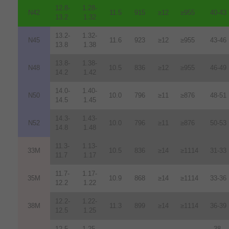
12.8-
1.28-
N42
11.5
915
≥12
≥955
40-43
13.2
1.32
13.2-
1.32-
N45
11.6
923
≥12
≥955
43-46
13.8
1.38
13.8-
1.38-
N48
10.5
836
≥12
≥955
46-49
14.2
1.42
14.0-
1.40-
N50
10.0
796
≥11
≥876
48-51
14.5
1.45
14.3-
1.43-
N52
10.0
796
≥11
≥876
50-53
14.8
1.48
11.3-
1.13-
33M
10.5
836
≥14
≥1114
31-33
11.7
1.17
11.7-
1.17-
35M
10.9
868
≥14
≥1114
33-36
12.2
1.22
12.2-
1.22-
38M
11.3
899
≥14
≥1114
36-39
12.5
1.25
12.5-
1.25-
38-