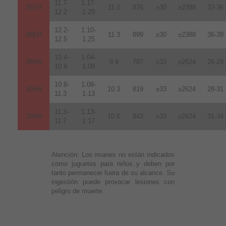
11.7-
1.17-
35EH
11.0
876
≥30
≥2388
33-36
12.2
1.20
12.2-
1.10-
38EH
11.3
899
≥30
≥2388
36-39
12.5
1.25
10.4-
1.04-
28AH
9.9
787
≥33
≥2624
26-29
10.9
1.09
10.8-
1.08-
30AH
10.3
819
≥33
≥2624
28-31
11.3
1.13
11.3-
1.13-
33AH
10.6
843
≥33
≥2624
31-34
11.7
1.17
Atención:
Los imanes no están indicados
como juguetes para niños y deben por
tanto permanecer fuera de su alcance. Su
ingestión puede provocar lesiones con
peligro de muerte.