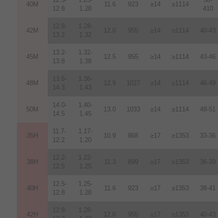
40M
11.6
923
≥14
≥1114
12.8
1.28
410
12.8-
1.28-
42M
12.0
955
≥14
≥1114
40-43
13.2
1.32
13.2-
1.32-
45M
12.5
955
≥14
≥1114
43-46
13.8
1.38
13.6-
1.36-
48M
12.9
1027
≥14
≥1114
46-49
14.3
1.43
14.0-
1.40-
50M
13.0
1033
≥14
≥1114
48-51
14.5
1.45
11.7-
1.17-
35H
10.9
868
≥17
≥1353
33-36
12.2
1.20
12.2-
1.22-
38H
11.3
899
≥17
≥1353
36-39
12.5
1.25
12.5-
1.25-
40H
11.6
923
≥17
≥1353
38-41
12.8
1.28
12.8-
1.28-
42H
12
.
0
955
≥17
≥1353
40-43