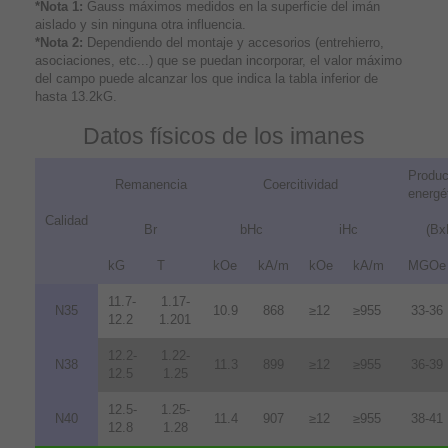
*Nota 1:
Gauss máximos medidos en la superficie del imán
aislado y sin ninguna otra influencia.
*Nota 2:
Dependiendo del montaje y accesorios (entrehierro,
asociaciones, etc...) que se puedan incorporar, el valor máximo
del campo puede alcanzar los que indica la tabla inferior de
hasta 13.2kG.
Datos físicos de los imanes
Produc
Remanencia
Coercitividad
energé
Calidad
Br
bHc
iHc
(Bx
kG
T
kOe
kA/m
kOe
kA/m
MGOe
11.7-
1.17-
N35
10.9
868
≥12
≥955
33-36
12.2
1.201
12.2-
1.22-
N38
11.3
899
≥12
≥955
36-39
12.5
1.25
12.5-
1.25-
N40
11.4
907
≥12
≥955
38-41
12.8
1.28