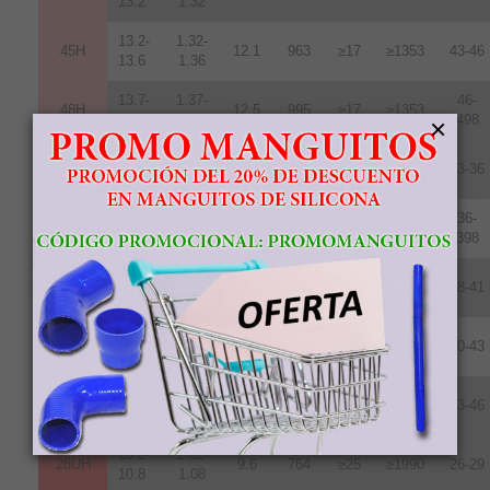
13.2
1.32
13.2-
1.32-
45H
12.1
963
≥17
≥1353
43-46
13.6
1.36
13.7-
1.37-
46-
48H
12.5
995
≥17
≥1353
14.3
1.43
498
×
11.7-
1.17-
35SH
11.0
876
≥20
≥1592
33-36
12.2
1.22
12.2-
1.22-
36-
38SH
11.4
907
≥20
≥1592
12.5
1.25
398
12.5-
1.24-
40SH
11.8
939
≥20
≥1592
38-41
12.8
1.28
12.8-
1.289-
42SH
12.4
987
≥20
≥1592
40-43
13.2
1.32
13.2-
1.32-
45SH
12.6
1003
≥20
≥1592
43-46
13.8
1.38
10.2-
1.02-
28UH
9.6
764
≥25
≥1990
26-29
10.8
1.08