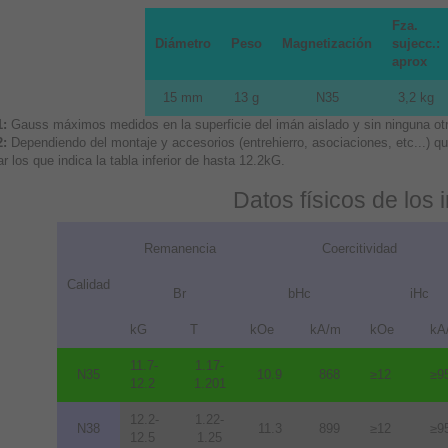
Fza.
Diámetro
Peso
Magnetización
sujecc.:
aprox
15 mm
13 g
N35
3,2 kg
1:
Gauss máximos medidos en la superficie del imán aislado y sin ninguna otra
2:
Dependiendo del montaje y accesorios (entrehierro, asociaciones, etc...) 
r los que indica la tabla inferior de hasta 12.2kG.
Datos físicos de los
Remanencia
Coercitividad
Calidad
Br
bHc
iHc
kG
T
kOe
kA/m
kOe
kA
11.7-
1.17-
N35
10.9
868
≥12
≥9
12.2
1.201
12.2-
1.22-
N38
11.3
899
≥12
≥9
12.5
1.25