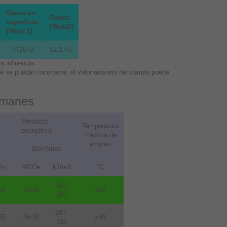
Gauss en
Gauss:
superficie:
(*Nota2)
(*Nota 1)
6720 G
12.2 kG
 influencia.
que se puedan incorporar, el valor máximo del campo puede
 imanes
Producto
Temperatura
energético
máxima de
empleo
(BxH)max
/m
MGOe
kJ/m3
°C
263-
55
33-36
≤80
287
287-
55
36-39
≤80
310