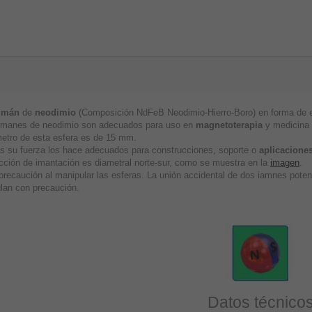
imán
de
neodimio
(Composición NdFeB Neodimio-Hierro-Boro) en forma de es
imanes de neodimio son adecuados para uso en
magnetoterapia
y medicina a
metro de esta esfera es de 15 mm.
 su fuerza los hace adecuados para construcciones, soporte o
aplicaciones
ección de imantación es diametral norte-sur, como se muestra en la
imagen
.
precaución al manipular las esferas. La unión accidental de dos iamnes pote
lan con precaución.
Datos técnico