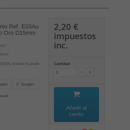
2,20 €
mio Ref. E03Au
do Oro D15mm
impuestos
inc.
5AU
ducto
. E03Au Esfera Acabado
Cantidad
rtir
Google+
ebook
Añadir al
carrito