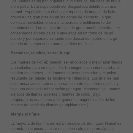
Los imanes están por lo general cubiertos de una capa de níquel,
oro o plata. Esta capa puede ser desgastada debido a un uso
normal. Especialmente el choque repetido de imanes de bola
provoca una gran presión en las zonas de contacto, lo que
conlleva inevitablemente a una pé;rdida o astillamiento del
recubrimiento. Los imanes de bola de gran tamaño deberían ser
conservados en sus cajas o envueltos en un trozo de papel
blando y por separado evitando que descansen sobre un largo
periodo de tiempo sobre una superficie metálica.
Mecanizar, taladrar, serrar, fuego
Los imanes de NdFeB pueden ser encolados o mejor atornillados
y encolados para su sujección. En ningún caso intente cortar o
taladrar los imanes. Los imanes se resquebrajarían y el polvo
resultante del taladro es fácilmente inflamable. Los imanes han
sido mecanizados con una herramienta de diamante especial y
bajo una adecuada refrigeración por agua. Mantenga los imanes
alejados de llamas abiertas y fuentes de calor. (Bajo
temperaturas superiores a 80 grados la magnetización de los
imanes de neodimio disminuye rápidamente.)
Alergia al níquel
La mayoría de los imanes están recubiertos de níquel. Níquel es
un metal que puede causar reacciones alé;rgicas en algunas