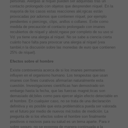
personas. Alergias al níquel pueden ser adquiridas tras un
contacto prolongado con objetos que desprenden níquel. En la
mayoría de los casos estas reacciones alé;rgicas están
provocadas por adornos que contienen níquel, por ejemplo
pendientes o piercings, clips, anillos o collares. Evite como
medida de precaución el contacto prolongado con imanes
recubiertos de níquel y absté;ngase por completo de su uso si
Vd. ya tiene una alergia al níquel. No se sabe a ciencia cierta
cuánto hace falta para provocar una alergia al níquel (vea
tambié;n la discusión sobre las monedas de euro que contienen
25% de níquel).
Efectos sobre el hombre
Existe controversia acerca de si los imanes permanentes
influyen en el organismo humano. Los terapeutas que usan
imanes con fines curativos afirmarían naturalmente esta
cuestión. Investigaciones científicas han demostrado sin
embargo hasta la fecha, que las fuerzas magné;ticas son
demasiado dé;biles como para ejercer algún efecto detectable en
el hombre. En cualquier caso, no se trata de una declaración
definitiva y es posible que esta problemática pueda ser valorada
en el futuro por medio de nuevos mé;todos de medición. La
pregunta de si los efectos sobre el hombre son finalmente
positivos o nocivos para su salud es un tema aparte. Para ir
sobre seguro, no se exponga de manera continuada a la