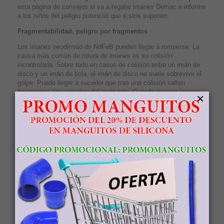
esta página de consejos si va a regalar imanes Demac e informe
a los niños del peligro potencial que é;stos suponen.
Fragmentabilidad, peligro por fragmentos
Los imanes neodimnio de NdFeB pueden llegar a romperse. La
causa más común de rotura de imanes es su colisión
incontrolada. Sobre todo en casos de colisión entre un imán de
disco y un imán de bola, el imán de disco no suele sobrevivir el
golpe. Puede llegar a suceder que tras una colisión salten
fragmentos provenientes del imán roto. Cuando maneje imanes
×
mayores Vd. debería hacer uso de guantes y gafas de
protección. En cualquier caso deberá tener cuidado con los
imanes e intentar evitar que é;stos colisionen.
Peligro para niños
Existe el peligro de que los niños introduzcan los imanes
pequeños en los enchufes. Vigile a sus niños cuando esté;n
jugando con imanes. No deje imanes grandes al alcance de los
niños por el peligro de contusión que estos suponen, de la
misma manera que lo hace con objetos afilados y otros
materiales peligrosos. Los imanes de NdFeB no están indicados
como juguetes para menores de 9 años ya que pueden ser
fácilmente tragados. En caso de ingestión de varios imanes
pequeños, tenga en cuenta que é;stos pueden fijarse en el