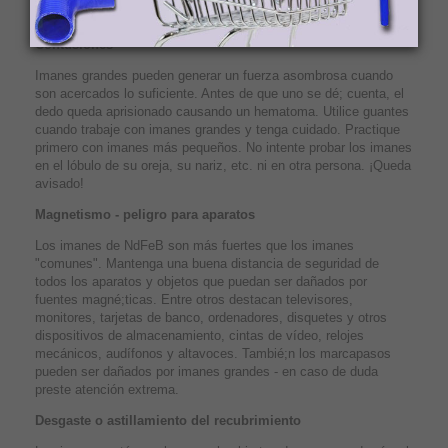
intestino y causar lesiones con riesgo de muerte.
Contusiones
Imanes grandes pueden generar un fuerza asombrosa cuando
son acercados lo suficiente. Antes de que uno se dé; cuenta, el
dedo queda aprisionado causando un hematoma. Utilice guantes
cuando trabaje con imanes grandes y tenga cuidado. Practique
primero con imanes más pequeños. No intente probar los imanes
en el lóbulo de su oreja, su nariz, etc. ni en otra persona. ¡Queda
avisado!
Magnetismo - peligro para aparatos
Los imanes de NdFeB son más fuertes que los imanes
"comunes". Mantenga una buena distancia de seguridad de
todos los aparatos y objetos que puedan ser dañados por
fuentes magné;ticas. Entre otros destacan televisores,
monitores, tarjetas de banco, ordenadores, disquetes y otros
dispositivos de almacenamiento, cintas de vídeo, relojes
mecánicos, audífonos y altavoces. Tambié;n los marcapasos
pueden ser dañados por imanes grandes - en caso de duda
preste atención extrema.
Desgaste o astillamiento del recubrimiento