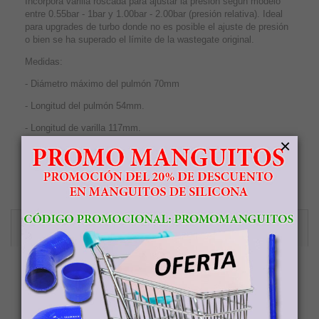
Incorpora varilla roscada para ajustar la presión según modelo
entre 0.55bar - 1bar y 1.00bar - 2.00bar (presión relativa). Ideal
para upgrades de turbo donde no es posible el ajuste de presión
o bien se ha superado el límite de la wastegate original.
Medidas:
- Diámetro máximo del pulmón 70mm
- Longitud del pulmón 54mm.
- Longitud de varilla 117mm.
×
- Diámetro de varilla 6mm.
- Diámetro tubo pulmón 5mm.
ENVIOS A CANARIAS, CEUTA Y MELILLA
Tienda Demac no cobra el IVA a los clientes de Canarias o
Ceuta y Melilla. Los clientes que realicen un pedido en Tienda
Demac con envíos a Canarias, Ceuta o Melilla deberán abonar el