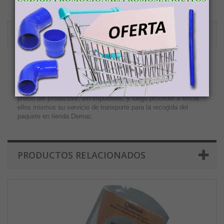
ENVIOS A CANARIAS, CEUTA Y MELILLA
Tienda Demac no cobra el IVA a los clientes de Canarias o
Ceuta y Melilla. Los clientes que realicen un pedido en Tienda
Demac con envíos a Canarias, Ceuta o Melilla deberán abonar el
precio del producto/s, sin impuestos, y luego proceder a enviar
ellos mismos su servicio de transporte para la recogida del
paquete en tienda Demac.
PRODUCTOS RELACIONADOS