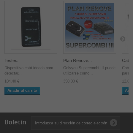
Tester...
Plan Renove...
Cable
Dispositivo está ideado para
Onlyyou Supercombi III puede
Cable 
detectar...
utilizarse como...
para lo
104,40 €
350,00 €
12,00 
Añadir al carrito
Añad
Boletín