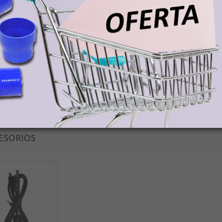
vor, en caso de disponer de un código descuento asegúrese de introducir
o aplicado cuando la página le indique el precio total a pagar por el disp
IOS A CANARIAS, CEUTA Y MELILLA
 Demac no cobra el IVA a los clientes de Canarias o Ceuta y Melilla. Los cli
s, Ceuta o Melilla deberán abonar el precio del producto/s, sin impuestos, y
orte para la recogida del paquete en tienda Demac.
ESORIOS