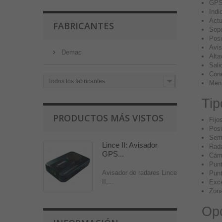
GPS 
Indi
Actu
FABRICANTES
Sopo
Posi
Avis
Demac
Alta
Sali
Cone
Todos los fabricantes
Menú
Tip
PRODUCTOS MÁS VISTOS
Fijo
Posi
Sem
Lince II: Avisador
Rada
GPS...
Cáma
Punt
Avisador de radares Lince
Punt
II,...
Exce
Zona
Opc