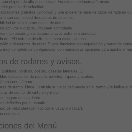
con chipset de alta sensibilidad. Funciona con lunas atérmicas.
cador preciso de velocidad.
alizaciones gratuitas (windows) y una excelente base de datos de radares q
rte con comunidad de radares de usuarios.
bilidad de incluir otras bases de datos.
os con voz y display. Volumen controlable.
voz incorporado y salida para altavoz externo o auricular.
da de LED externo de alto brillo para aviso opcional.
xión a detectores de radar. Puede funcionar en cooperación y servir de cons
 muy completo de configuración con numerosas opciones para ajustar el fun
os de radares y avisos.
s (cabinas, pórticos, postes, casetas laterales...).
bles ubicaciones de radares móviles, trípode y ocultos.
áforos con cámara.
res de tramo. Lince II calcula su velocidad media en el tramo y le indica dura
ras de control de cinturón y móvil.
os negros de accidente.
os definidos por el usuario.
so de velocidad (definido por el usuario o radar).
s escolares.
iones del Menú.