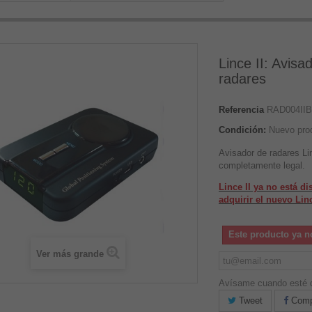
Lince II: Avis
radares
Referencia
RAD004II
Condición:
Nuevo pro
Avisador de radares Lin
completamente legal.
Lince II ya no está d
adquirir el nuevo Linc
Este producto ya n
Ver más grande
Avísame cuando esté d
Tweet
Compa