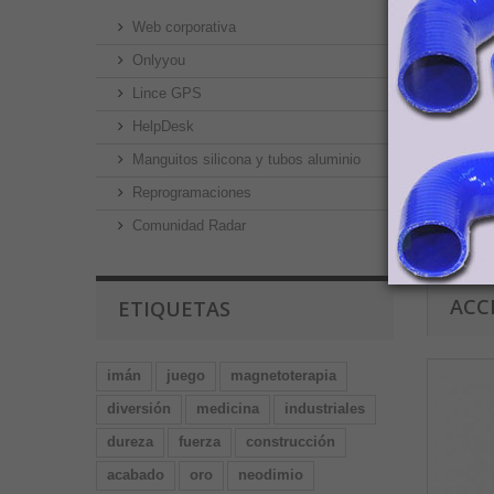
Por fa
Web corporativa
ha sid
Onlyyou
Lince GPS
ENV
HelpDesk
Manguitos silicona y tubos aluminio
Reprogramaciones
Tienda
Canaria
Comunidad Radar
transp
ACC
ETIQUETAS
imán
juego
magnetoterapia
diversión
medicina
industriales
dureza
fuerza
construcción
acabado
oro
neodimio