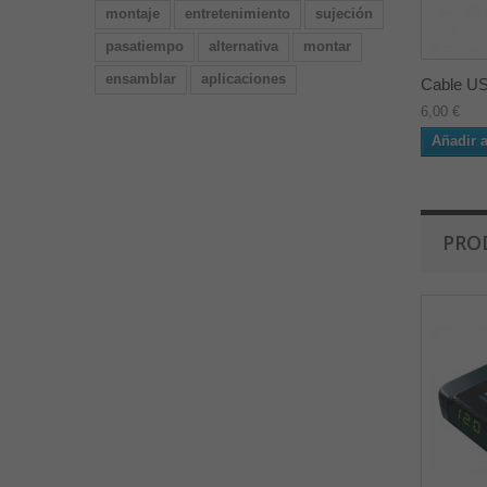
montaje
entretenimiento
sujeción
pasatiempo
alternativa
montar
ensamblar
aplicaciones
Cable US
6,00 €
Añadir a
PRO