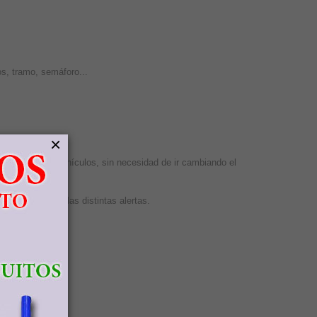
os, tramo, semáforo...
×
ivo en distintos vehículos, sin necesidad de ir cambiando el
go luminoso de las distintas alertas.