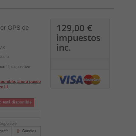
129,00 €
ador GPS de
impuestos
inc.
BAK
ducto
ce II, dispositivo
isponible, ahora puede
e III
o está disponible
isponible
rtir
Google+