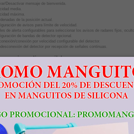
var/Desactivar mensaje de bienvenida.
cidad media.
cidad máxima.
denadas de la posición actual.
iguración de avisos para límite de velocidad.
les de alerta configurables para seleccionar los avisos de radares fijos, ocult
iguración de bandas de detector opcional.
onexión/conexión por velocidad configurable del detector.
desconexión del detector por recepción de señales continuas.
esorios disponibles
 de mechero adicional
, este cable es muy util en caso de utilizar el disposit
cada vez que cambiemos el dispositivo.
 de instalación permanente
para no utilizar la toma de mechero.
remoto
que se conecta al puerto USB de dispositivo, informándole con un códi
aces de interés:
LEGAL
escargar del manual y actualizaciones:
www.lincegps.com/descargas
ntrar en la comunidad de radares:
www.lincegps.com/comunidad
ás información sobre el producto:
www.lincegps.com