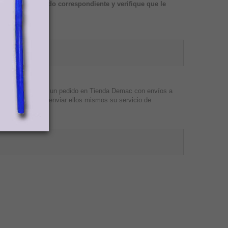
lo en el apartado correspondiente y verifique que le
ositivo.
entes que realicen un pedido en Tienda Demac con envíos a
 luego proceder a enviar ellos mismos su servicio de