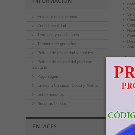
INFORMACIÓN
Acti
Velo
Velo
Envíos y devoluciones
Coor
Conf
Confidencialidad
Nive
Términos y condiciones
Conf
Desc
Terminos de garantías
Auto
Política de privacidad y cookies
Acc
Política de calidad del producto
sanitario
-
Cable
cable 
Pago seguro
-
Cable
Envios a Canarias, Ceuta y Melilla
-
LED 
Sobre nosotros
Enl
Nuestras tiendas
100% 
Para d
Para e
ENLACES
Para m