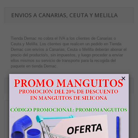
ENVIOS A CANARIAS, CEUTA Y MELILLA
Tienda Demac no cobra el IVA a los clientes de Canarias o
Ceuta y Melilla. Los clientes que realicen un pedido en Tienda
Demac con envíos a Canarias, Ceuta o Melilla deberán abonar el
precio del producto/s, sin impuestos, y luego proceder a enviar
ellos mismos su servicio de transporte para la recogida del
paquete en tienda Demac.
×
ACCESORIOS